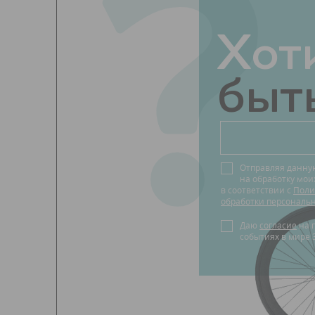
?
Хот
быть
Отправляя данну
на обработку мо
в соответствии с
Поли
обработки персональ
Даю
согласие
на получение новостей о
событиях в мире 