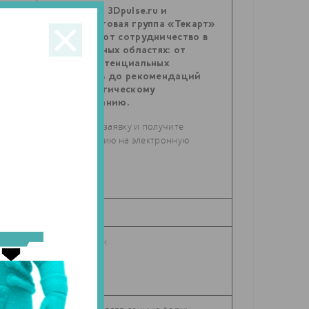
Агентство 3Dpulse.ru и
маркетинговая группа «Текарт»
предлагают сотрудничество в
самых разных областях: от
поиска потенциальных
партнеров до рекомендаций
по стратегическому
ие
планированию.
Отправьте заявку и получите
консультацию на электронную
почту.