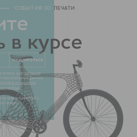
СОБЫТИЯ 3D-
ПЕЧАТИ
ите
 в курсе
ю форму, даю
согласие
их персональных данных
тикой в отношении
ных данных.
3D-печати.