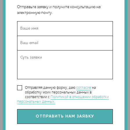
Отправьте заявку и получите консультацию на
электронную почту.
Безусловно, акустические голограммы любопытны сами по
Отправляя данную форму, даю
согласие
на
обработку моих персональных данных в
себе, но еще интереснее возможные перспективы их
соответствии с
Политикой в отношении обработки
применения. В частности, исследования акустических
персональных данных.
голограмм могут привести к разработке более
продвинутой ультразвуковой терапии, направленной на
пораженные болезнью ткани и не затрагивающей
здоровые. Кроме того, эти исследования могут помочь