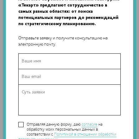
модели).
«Текарт» предлагают сотрудничество в
самых разных областях: от поиска
потенциальных партнеров до рекомендаций
по стратегическому планированию.
Отправьте заявку и получите консультацию на
электронную почту.
По словам исследователей, с помощью нового метода 3D-
печати можно создавать не только крупные детали, но и
объекты с более высоким разрешением. Кроме того, OALV
Отправляя данную форму, даю
согласие
на
позволяет максимально точно распознавать градиенты
обработку моих персональных данных в
соответствии с
Политикой в отношении обработки
модели, что также улучшает качество объекта. Чтобы