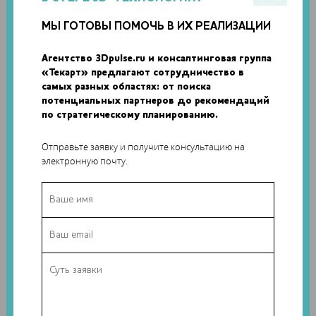
МЫ ГОТОВЫ ПОМОЧЬ В ИХ РЕАЛИЗАЦИИ
Агентство 3Dpulse.ru и консалтинговая группа
«Текарт» предлагают сотрудничество в
самых разных областях: от поиска
потенциальных партнеров до рекомендаций
по стратегическому планированию.
Отправьте заявку и получите консультацию на
электронную почту.
Исследователи отмечают, что новая методология
мультиосевого производства основана на упрощении
проблемы за счет разделения объема работы на
несколько изогнутых слоев-поверхностей.
Представленный алгоритм позволяет определить порядок
подачи материала без необходимости поддерживающих
элементов и способствует максимальной плотности
моделей. Кроме того, изогнутые слои учитывают
возможные ограничения оборудования.