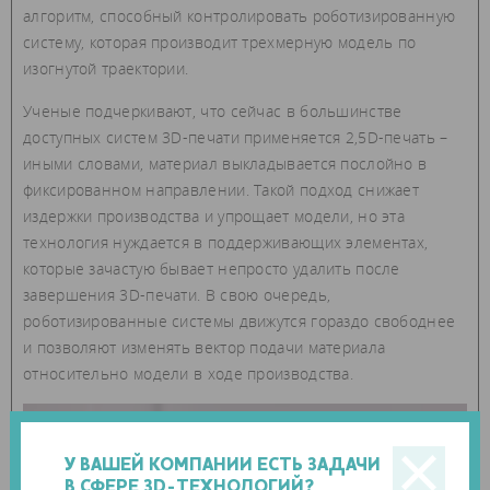
алгоритм, способный контролировать роботизированную
систему, которая производит трехмерную модель по
изогнутой траектории.
Ученые подчеркивают, что сейчас в большинстве
доступных систем 3D-печати применяется 2,5D-печать –
иными словами, материал выкладывается послойно в
фиксированном направлении. Такой подход снижает
издержки производства и упрощает модели, но эта
технология нуждается в поддерживающих элементах,
которые зачастую бывает непросто удалить после
завершения 3D-печати. В свою очередь,
роботизированные системы движутся гораздо свободнее
и позволяют изменять вектор подачи материала
относительно модели в ходе производства.
У ВАШЕЙ КОМПАНИИ ЕСТЬ ЗАДАЧИ
В СФЕРЕ 3D-ТЕХНОЛОГИЙ?