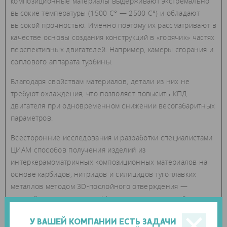
композиционные материалы выдерживают экстремально
высокие температуры (1500 С° — 2500 С°) и обладают
высокой прочностью. Именно поэтому их рассматривают в
качестве основы создания конструкций в «горячих» частях
перспективных двигателей. Например, камеры сгорания и
соплового аппарата турбины.
Благодаря свойствам материалов, детали из них не
требуют охлаждения, что позволяет повысить КПД
двигателя при одновременном снижении весогабаритных
параметров.
Всесторонние исследования и разработки специалистами
ЦИАМ способов получения изделий из
интеркерамоматричных композиционных материалов на
основе карбидов, нитридов и силицидов тугоплавких
металлов методом 3D-послойного отверждения —
важный шаг к созданию эффективных конструкций для
перспективных двигателей. В мире аналогов подобных
технологий нет.
У ВАШЕЙ КОМПАНИИ ЕСТЬ ЗАДАЧИ