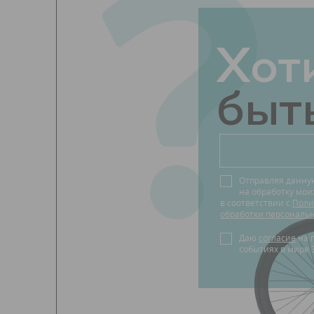
?
Хот
быть
Отправляя данну
на обработку мо
в соответствии с
Поли
обработки персональ
Даю
согласие
на получение новостей о
событиях в мире 