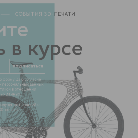
СОБЫТИЯ 3D-
ПЕЧАТИ
ите
 в курсе
ю форму, даю
согласие
их персональных данных
тикой в отношении
ных данных.
3D-печати.