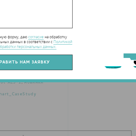
нную форму, даю
согласие
на обработку
ьных данных в соответствии с
Политикой
бработки персональных данных.
bot XLS-1
,
новинки
hart_CaseStudy