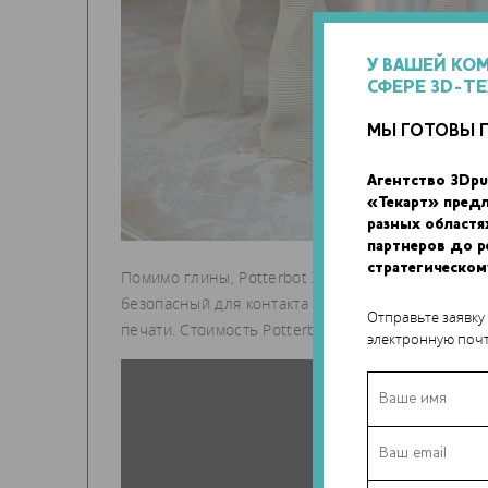
У ВАШЕЙ КО
СФЕРЕ 3D-Т
МЫ ГОТОВЫ 
Агентство 3Dpu
«Текарт» пред
разных областя
партнеров до 
стратегическом
Помимо глины, Potterbot XLS-1 работает с поли
безопасный для контакта с пищей, так что в бу
Отправьте заявку
печати. Стоимость Potterbot XLS-1 составит 139
электронную почт