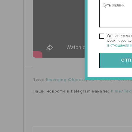
Отправляя да
моих персонал
в отношении о
Теги:
Emerging Objects
,
3D Potter
,
Potter
Наши новости в telegram канале:
t.me/Tec