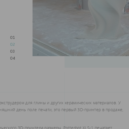
01
02
03
04
 экструдером для глины и других керамических материалов. У
дняшний день поле печати, это первый 3D-принтер в продаже,
ческого 3D-принтера размеры, Potterbot XLS-1 печатает