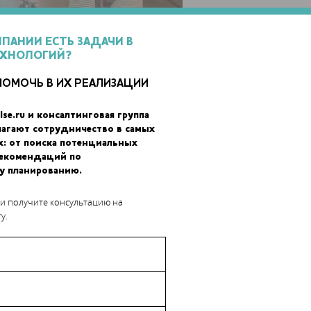
МПАНИИ ЕСТЬ ЗАДАЧИ В
ЕХНОЛОГИЙ?
ПОМОЧЬ В ИХ РЕАЛИЗАЦИИ
lse.ru и консалтинговая группа
лагают сотрудничество в самых
х: от поиска потенциальных
рекомендаций по
у планированию.
мерами, бетоном и другими материалами. Экструдер одобрен как
дущем, возможно, 3D-принтер приспособят для кулинарной 3D-
 и получите консультацию на
00 долларов.
у.