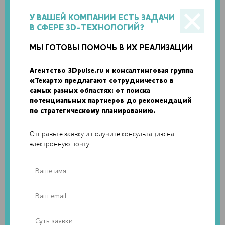
облачных платформ. Инновационный 3D-принтер BigRep
PRO можно заказать уже сейчас.
У ВАШЕЙ КОМПАНИИ ЕСТЬ ЗАДАЧИ
В СФЕРЕ 3D-ТЕХНОЛОГИЙ?
МЫ ГОТОВЫ ПОМОЧЬ В ИХ РЕАЛИЗАЦИИ
Агентство 3Dpulse.ru и консалтинговая группа
«Текарт» предлагают сотрудничество в
самых разных областях: от поиска
потенциальных партнеров до рекомендаций
по стратегическому планированию.
Отправьте заявку и получите консультацию на
электронную почту.
Помимо системы аддитивного производства, BigRep
представляет на выставке новый сканер для контроля
качества в ходе 3D-печати и прототип напечатанного на
3D-принтере автоматического транспортировщика NEXT