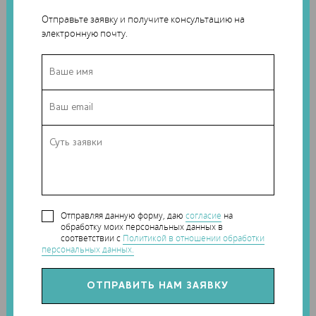
Отправьте заявку и получите консультацию на
электронную почту.
Помимо этого, виртуальная реальность и 3D-печать
Отправляя данную форму, даю
согласие
на
обработку моих персональных данных в
призваны сделать эффективнее взаимодействие между
соответствии с
Политикой в отношении обработки
отделами BMW. В компании считают, что инновации
персональных данных.
позволят проще объяснять идеи о дизайне другим
командам, что, в целом, повысит качество работы.