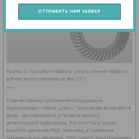
Рисунок 8. Гипоидная передача (сборка главной передачи
заднего моста автомобиля ВАЗ-2101)
***
Главная новинка приложения Оборудование:
Трубопроводы – гибкие шланги. Такие рукава встречаются
везде, где невозможно установить жесткий,
металлический трубопровод. Это могут быть рукава
высокого давления (РВД), например, в гидравлике
экскаватора или автокрана. Либо шланги транспортировки