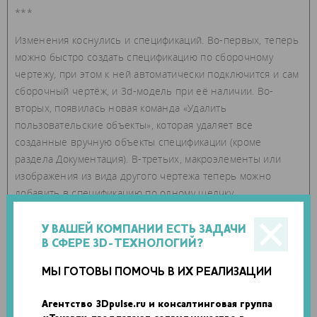
***
Изменения коснулись и спецификаций. Во-первых, теперь
можно быстро создать спецификацию по сборочному
чертежу, при этом к ней автоматически подключится и сам
сборочный чертёж, и 3d-модель при её наличии. Во-
вторых, появилась новая команда «Удалить
пользовательские объекты», которая удаляет все
созданные вручную объекты спецификации (кроме
раздела Документация). В-третьих, макроэлементы или
изображения из вида другого чертежа теперь можно
добавить в спецификацию по одному щелчку.
У ВАШЕЙ КОМПАНИИ ЕСТЬ ЗАДАЧИ
В СФЕРЕ 3D-ТЕХНОЛОГИЙ?
МЫ ГОТОВЫ ПОМОЧЬ В ИХ РЕАЛИЗАЦИИ
Агентство 3Dpulse.ru и консалтинговая группа