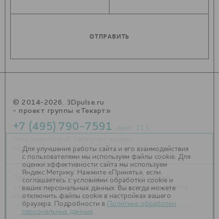
© 2014-2026. 3Dpulse.ru
- проект группы «Текарт»
+7 (495) 790-7591
, доб. 113
Наш новостной telegram канал:
https://t.me/Techart_CaseStudy
Для улучшения работы сайта и его взаимодействия
с пользователями мы используем файлы cookie. Для
оценки эффективности сайта мы используем
Яндекс.Метрику. Нажмите «Принять», если
Приглашения на соответствующие нашей
соглашаетесь с условиями обработки cookie и
тематике мероприятия, пресс-релизы и другие
ваших персональных данных. Вы всегда можете
отключить файлы cookie в настройках вашего
сообщения ждем на
info@3dpulse.ru
.
браузера. Подробности в
Политике обработки
Политика в отношении обработки персональных
персональных данных
данных