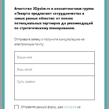
такими как клеверный лист, пончик или кольцо.
Агентство 3Dpulse.ru и консалтинговая группа
Технология 3D-печати уже доказала свою необходимость
«Текарт» предлагают сотрудничество в
во многих производственных циклах — это означает, что
самых разных областях: от поиска
следующей вехой в развитии аддитивных технологий
потенциальных партнеров до рекомендаций
станут более скоростные машины. К примеру, GE Aviation
по стратегическому планированию.
использует 3D-печать для создания деталей
авиадвигателей и сможет значительно сэкономить за счет
Отправьте заявку и получите консультацию на
электронную почту.
модернизации лазеров.
Отправляя данную форму, даю
согласие
на