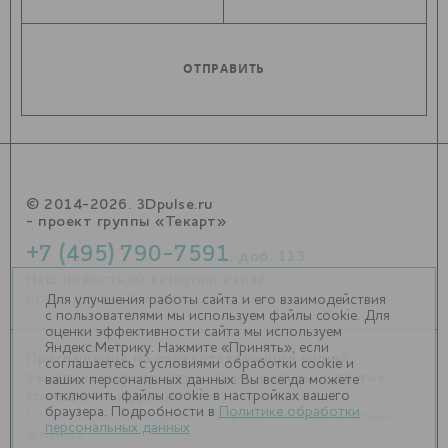
© 2014-2026. 3Dpulse.ru
- проект группы «Текарт»
+7 (495) 790-7591
, доб. 113
Наш новостной telegram канал:
https://t.me/Techart_CaseStudy
Для улучшения работы сайта и его взаимодействия
с пользователями мы используем файлы cookie. Для
оценки эффективности сайта мы используем
Яндекс.Метрику. Нажмите «Принять», если
Приглашения на соответствующие нашей
соглашаетесь с условиями обработки cookie и
тематике мероприятия, пресс-релизы и другие
ваших персональных данных. Вы всегда можете
отключить файлы cookie в настройках вашего
сообщения ждем на
info@3dpulse.ru
.
браузера. Подробности в
Политике обработки
Политика в отношении обработки персональных
персональных данных
данных