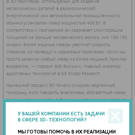
В 3D-принтерах, используемых для создания
металлических деталей в аэрокосмической,
энергетической или автомобильной промышленности,
обычно установлен лазер мощностью 400 Вт. В
соответствии с программой он сваривает слои порошка
толщиной не больше человеческого волоса, или 100-150
микрон. Более мощные лазеры увеличат скорость
спекания, но приведут к серьезным проблемам. «Если мы
просто заменим слабый лазер на более мощный, принтер
взорвется», — говорит Боб Филкинс, главный инженер
аддитивных технологий в GE Global Research.
Нынешний процесс 3D-печати слишком медленный,
поскольку, если говорить аналогиями, 400-ваттный лазер
похож на тонкую кисть. А Филкинс и его команда создают
эквивалент малярного ролика или распылителя для
воздействия на большую площадь порошкового слоя.
У ВАШЕЙ КОМПАНИИ ЕСТЬ ЗАДАЧИ
В СФЕРЕ 3D-ТЕХНОЛОГИЙ?
Исследователи не просто увеличивают зону контакта, они
экспериментируют с различными формами и узорами,
МЫ ГОТОВЫ ПОМОЧЬ В ИХ РЕАЛИЗАЦИИ