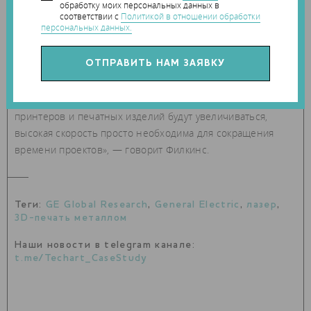
обработку моих персональных данных в
соответствии с
Политикой в отношении обработки
персональных данных.
«Просто подумайте, GE Aviation изготовит более 200 000
топливных форсунок для двигателей CFM LEAP. Если
печатать детали в 10 раз быстрее, мы сэкономим 40
миллионов часов сборки. По мере того, как размеры 3D-
принтеров и печатных изделий будут увеличиваться,
высокая скорость просто необходима для сокращения
времени проектов», — говорит Филкинс.
Теги:
GE Global Research
,
General Electric
,
лазер
,
3D-печать металлом
Наши новости в telegram канале:
t.me/Techart_CaseStudy