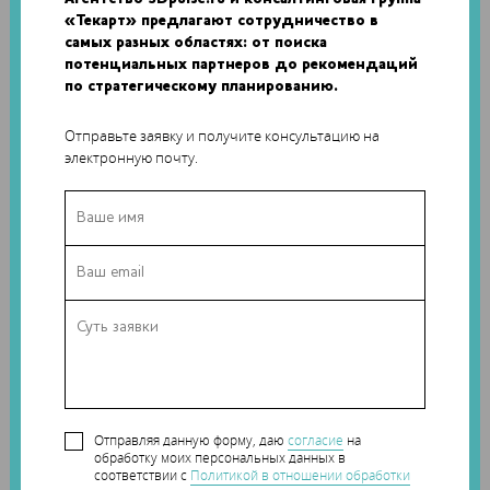
обеспечивают возможность создания как прототипов, так
«Текарт» предлагают сотрудничество в
и готовых продуктов на одной платформе. Система также
самых разных областях: от поиска
способна с высокой точностью печатать элементы из
потенциальных партнеров до рекомендаций
гибких материалов на готовых объектах с компьютерными
по стратегическому планированию.
чипами и электронными компонентами.
Отправьте заявку и получите консультацию на
Первые 3D-принтеры Snapper с полем печати
электронную почту.
450х250х250 мм приобрела компания Johnson and Johnson,
стратегический партнер Inkbit. Доставка остальных
заказов начнется позднее в этом году. В следующем году
3D-принтеры Snapper планируется оборудовать
уникальной системой смешивания двух материалов
непосредственно перед печатью.
Отправляя данную форму, даю
согласие
на
обработку моих персональных данных в
соответствии с
Политикой в отношении обработки