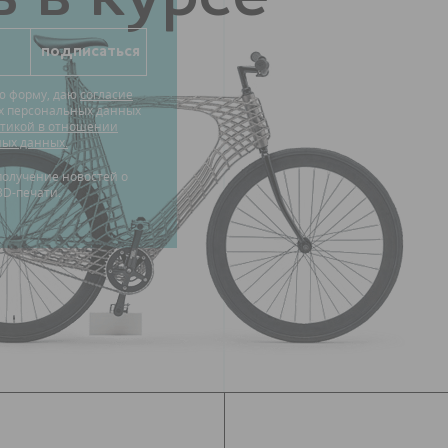
ю форму, даю
согласие
их персональных данных
тикой в отношении
ных данных.
3D-печати.