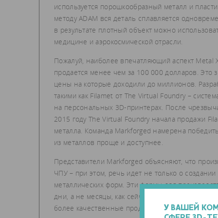
используется порошкообразный металл и пласти
методу ADAM вся деталь сплавляется одноврем
в результате плотный объект можно использова
медицине и аэрокосмической отрасли.
Пожалуй, наиболее впечатляющий аспект Metal X 
продается менее чем за 100 000 долларов. Это
цены на которые доходили до миллионов. Разраб
такими как Filamet от The Virtual Foundry – сист
на персональных 3D-принтерах. После чрезвыча
2015 году The Virtual Foundry начала продажи F
металла. Команда Markforged намерена победить 
из металлов проще и доступнее.
Представители Markforged объясняют, что прои
ЧПУ – при этом, речь идет не только о создании
металлических форм. Эти формы для производст
дни, а не месяцы, как сейчас. В Markforged гово
более качественные продукты и быстрее выводи
У ВАШЕЙ КО
СФЕРЕ 3D-Т