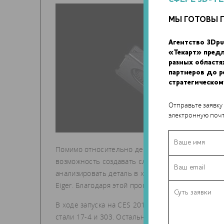
МЫ ГОТОВЫ 
Агентство 3Dpu
«Текарт» пред
разных областя
партнеров до 
стратегическом
Отправьте заявку
электронную почт
Помимо относительно дешевого и простого адди
возможность создавать сложные формы, недоступ
анализировать деталь в ходе 3D-печати с помо
Eiger. Благодаря этой программе пользователи м
В ходе запуска на CES 2017 с помощью Metal X
стали 17-4 и 303. Остальные металлы пока наход