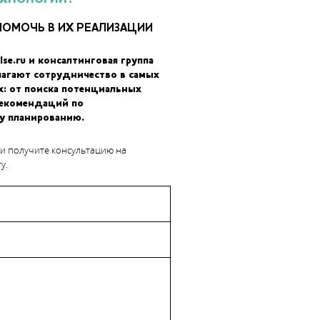
ПОМОЧЬ В ИХ РЕАЛИЗАЦИИ
lse.ru и консалтинговая группа
лагают сотрудничество в самых
х: от поиска потенциальных
рекомендаций по
у планированию.
 и получите консультацию на
у.
тивного производства из металлов, Metal X предоставляет
ные на других 3D-принтерах. Более того, Metal X способен
щью лазерного механизма, связанного с облачной программой
огут осматривать каждый слой в процессе его создания.
 будут напечатаны детали из высокотехнологичной нержавеющей
ятся в разработке и будут доступны в течение года. Сейчас