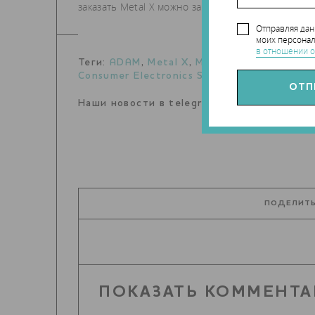
заказать Metal X можно за 99500 долларов – пос
Отправляя да
моих персонал
в отношении о
Теги:
ADAM
,
Metal X
,
Markforged
,
новая те
Consumer Electronics Show (CES)
Наши новости в telegram канале:
t.me/Tec
ПОДЕЛИТЬ
ПОКАЗАТЬ КОММЕНТА