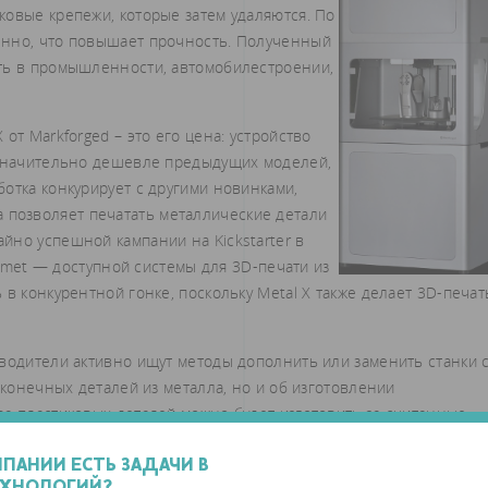
ковые крепежи, которые затем удаляются. По
енно, что повышает прочность. Полученный
ть в промышленности, автомобилестроении,
от Markforged – это его цена: устройство
 значительно дешевле предыдущих моделей,
отка конкурирует с другими новинками,
ема позволяет печатать металлические детали
йно успешной кампании на Kickstarter в
ilamet — доступной системы для 3D-печати из
в конкурентной гонке, поскольку Metal X также делает 3D-печат
зводители активно ищут методы дополнить или заменить станки 
 конечных деталей из металла, но и об изготовлении
ва пластиковых деталей можно будет изготовить за считанные
рят, что задача разработок – позволить компаниям производить
ть их на рынок.
МПАНИИ ЕСТЬ ЗАДАЧИ В
ЕХНОЛОГИЙ?