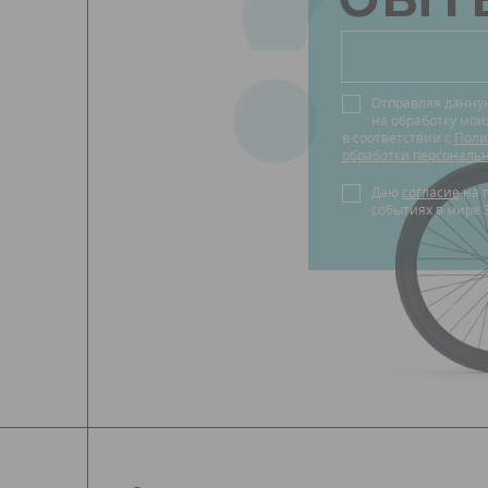
?
Отправляя данну
на обработку мо
в соответствии с
Поли
обработки персональ
Даю
согласие
на получение новостей о
событиях в мире 