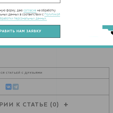
тавки начнутся в сентябре 2017 года.
нную форму, даю
согласие
на обработку
ьных данных в соответствии с
Политикой
бработки персональных данных.
хнология 3D-печати
,
3D-принтер
,
3D-печать металлом
,
hart_CaseStudy
СЯ СТАТЬЕЙ С ДРУЗЬЯМИ
РИИ К СТАТЬЕ
(0)