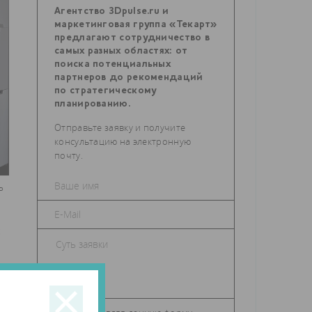
Агентство 3Dpulse.ru и
маркетинговая группа «Текарт»
предлагают сотрудничество в
самых разных областях: от
поиска потенциальных
партнеров до рекомендаций
по стратегическому
планированию.
Отправьте заявку и получите
консультацию на электронную
почту.
ь
с