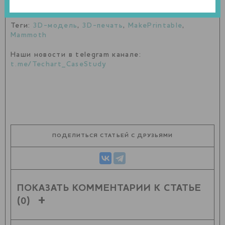
Теги:
3D-модель
,
3D-печать
,
MakePrintable
,
Mammoth
Наши новости в telegram канале:
t.me/Techart_CaseStudy
ПОДЕЛИТЬСЯ СТАТЬЕЙ С ДРУЗЬЯМИ
ПОКАЗАТЬ КОММЕНТАРИИ К СТАТЬЕ
(0)