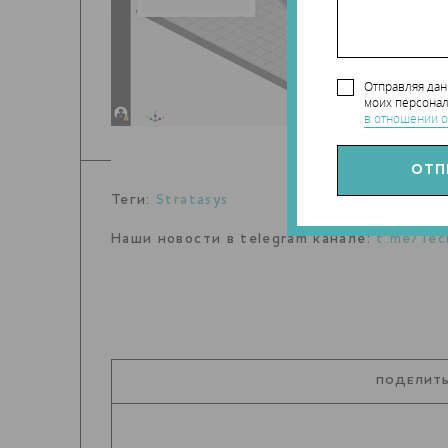
Отправляя да
моих персонал
в отношении о
Теги:
Stratasys
Наши новости в telegram канале:
t.me/Tec
ПОДЕЛИТЬ