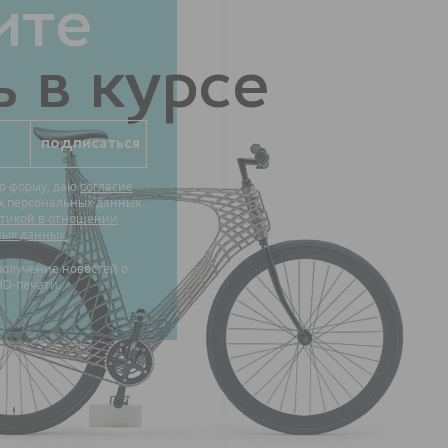
ите
 в курсе
ю форму, даю
согласие
их персональных данных
тикой в отношении
ных данных.
3D-печати.