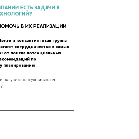
МПАНИИ ЕСТЬ ЗАДАЧИ В
ЕХНОЛОГИЙ?
ПОМОЧЬ В ИХ РЕАЛИЗАЦИИ
ы, идеально соответствующие готовым деталям. Для расширени
рамма Stratasys GrabCAD. Теперь платформа поддерживает 3D-
lse.ru и консалтинговая группа
тичные текстуры и графику. Специальные инструменты позволят
лагают сотрудничество в самых
принтере деталей. Новый компонент программы, Jigs and Fixture
х: от поиска потенциальных
рекомендаций по
 обработки – весь процесс осуществляется параллельно, эконом
у планированию.
 и получите консультацию на
у.