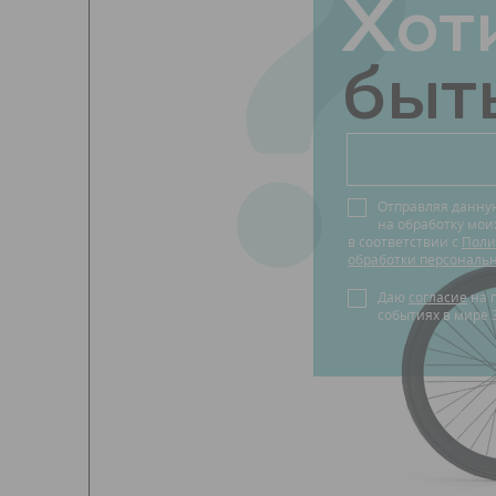
?
Хот
быть
Отправляя данну
на обработку мо
в соответствии с
Поли
обработки персональ
Даю
согласие
на получение новостей о
событиях в мире 