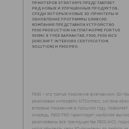
ПРИНТЕРОВ STRATASYS ПРЕДСТАВЛЯЕТ
РЯД НОВЫХ И УЛУЧШЕННЫХ ПРОДУКТОВ,
СРЕДИ КОТОРЫХ НОВЫЕ 3D-ПРИНТЕРЫ И
ОБНОВЛЕНИЕ ПРОГРАММЫ GRABCAD.
КОМПАНИЯ ПРЕДСТАВИЛА УСТРОЙСТВО
F900 PRODUCTION НА ПЛАТФОРМЕ FORTUS
900MC В ТРЕХ ВАРИАНТАХ, F900, F900 AICS
(AIRCRAFT INTERIORS CERTIFICATION
SOLUTION) И F900 PRO.
F900 – это третье поколение флагманских 3D-пр
реализован интерфейс MTConnect, система обес
впервые показанная в прошлом году, позволяет
очередь, F900 PRO гарантирует наиболее высок
реализованы все преимущества F900 AICS, подх
могут обновить свои 3D-принтеры до любого из