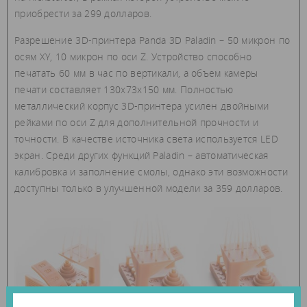
приобрести за 299 долларов.
Разрешение 3D-принтера Panda 3D Paladin – 50 микрон по
осям XY, 10 микрон по оси Z. Устройство способно
печатать 60 мм в час по вертикали, а объем камеры
печати составляет 130х73х150 мм. Полностью
металлический корпус 3D-принтера усилен двойными
рейками по оси Z для дополнительной прочности и
точности. В качестве источника света используется LED
экран. Среди других функций Paladin – автоматическая
калибровка и заполнение смолы, однако эти возможности
доступны только в улучшенной модели за 359 долларов.