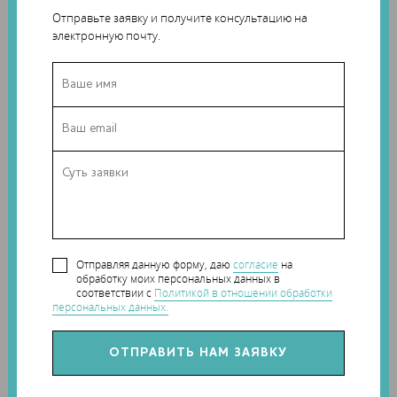
Отправьте заявку и получите консультацию на
электронную почту.
Отправляя данную форму, даю
согласие
на
обработку моих персональных данных в
соответствии с
Политикой в отношении обработки
персональных данных.
Разумеется, патент – это только начало процесса, но он
уже показывает перспективы развития технологий 3D-
сканирования и 3D-печати.