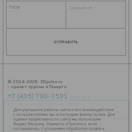
© 2014-2026. 3Dpulse.ru
- проект группы «Текарт»
+7 (495) 790-7591
, доб. 113
Наш новостной telegram канал:
https://t.me/Techart_CaseStudy
Для улучшения работы сайта и его взаимодействия
с пользователями мы используем файлы cookie. Для
оценки эффективности сайта мы используем
Яндекс.Метрику. Нажмите «Принять», если
Приглашения на соответствующие нашей
соглашаетесь с условиями обработки cookie и