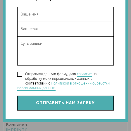
со своим программным обеспечением Hercules Host.
Производительность этой модели почти в два раза выше,
чем в предыдущих. До 100 см3 в час. Это поддерживается
серьезными комплектующими, такими как: двигатель Nema
23 для XY, армированный ремень, 16мм направляющие по
оси Z и 12 мм рельсовые направляющие по осям X и Y и
мощным обдувом рабочей зоны. И конечно же
множеством различных датчиков.
Старт продаж планируется во второй половине октября.
Отправляя данную форму, даю
согласие
на
обработку моих персональных данных в
соответствии с
Политикой в отношении обработки
персональных данных.
Теги:
IMPRINTA
Наши новости в telegram канале:
t.me/Techart_CaseStudy
Компании:
IMPRINTA