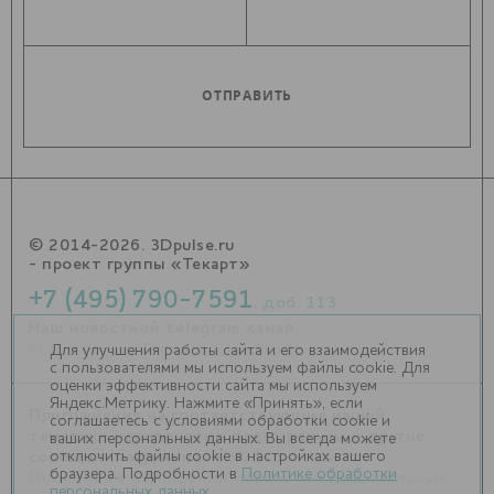
© 2014-2026. 3Dpulse.ru
- проект группы «Текарт»
+7 (495) 790-7591
, доб. 113
Наш новостной telegram канал:
https://t.me/Techart_CaseStudy
Для улучшения работы сайта и его взаимодействия
с пользователями мы используем файлы cookie. Для
оценки эффективности сайта мы используем
Яндекс.Метрику. Нажмите «Принять», если
Приглашения на соответствующие нашей
соглашаетесь с условиями обработки cookie и
тематике мероприятия, пресс-релизы и другие
ваших персональных данных. Вы всегда можете
отключить файлы cookie в настройках вашего
сообщения ждем на
info@3dpulse.ru
.
браузера. Подробности в
Политике обработки
Политика в отношении обработки персональных
персональных данных