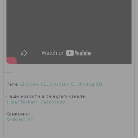
Теги:
EinScan-SE
,
Einstart-C
,
Shining 3D
Наши новости в telegram канале:
t.me/Techart_CaseStudy
Компании:
SHINING 3D