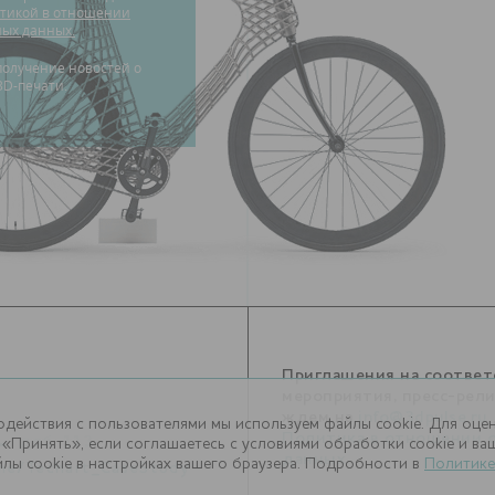
тикой в отношении
ных данных.
3D-печати.
Приглашения на соотве
мероприятия, пресс-рел
ждем на
info@3dpulse.ru
.
одействия с пользователями мы используем файлы cookie. Для оце
1
Политика в отношении 
, доб. 113
«Принять», если соглашаетесь с условиями обработки cookie и в
данных
лы cookie в настройках вашего браузера. Подробности в
Политике
.me/Techart_CaseStudy