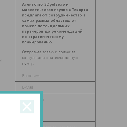
Агентство 3Dpulse.ru и
маркетинговая группа «Текарт»
предлагают сотрудничество в
самых разных областях: от
поиска потенциальных
партнеров до рекомендаций
по стратегическому
планированию.
Отправьте заявку и получите
консультацию на электронную
м
почту.