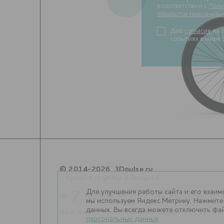
в соответствии с
Поли
обработки персональ
Даю
согласие
на получение новостей о
событиях в мире 
© 2014-2026. 3Dpulse.ru
- проект группы «Текарт»
Для улучшения работы сайта и его взаим
+7 (495) 790-759
мы используем Яндекс.Метрику. Нажмите 
данных. Вы всегда можете отключить фай
Наш новостной telegram канал:
https://t
персональных данных