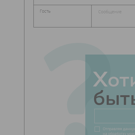
?
Хот
быть
Отправляя данну
на обработку мо