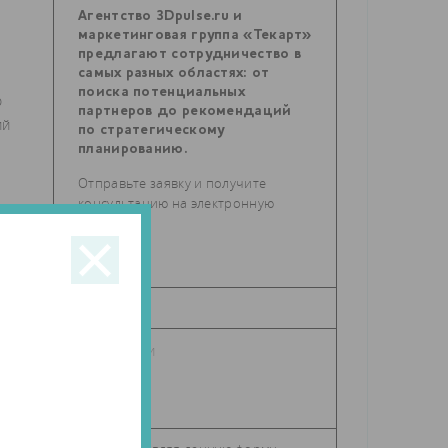
Агентство 3Dpulse.ru и
маркетинговая группа «Текарт»
предлагают сотрудничество в
самых разных областях: от
поиска потенциальных
о
партнеров до рекомендаций
ий
по стратегическому
планированию.
Отправьте заявку и получите
консультацию на электронную
почту.
ах
й