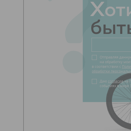
?
Хот
быть
Отправляя данну
на обработку мо
в соответствии с
Поли
обработки персональ
Даю
согласие
на получение новостей о
событиях в мире 