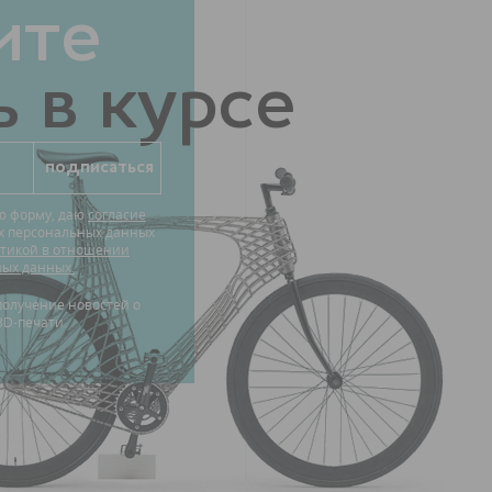
ите
 в курсе
ю форму, даю
согласие
их персональных данных
тикой в отношении
ных данных.
3D-печати.