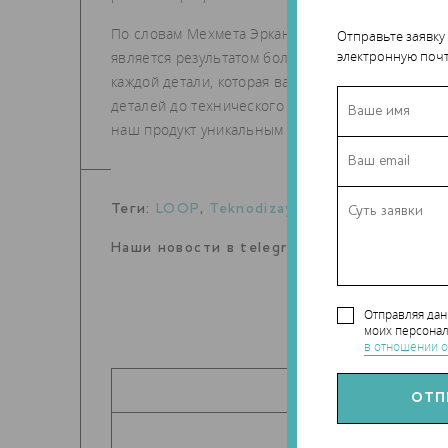
По словам Мехмета Эркан Устаоглу, генеральног
Отправьте заявку
электронную почт
является результатом более чем десятилетнего 
каждой детали, которая важна для конечных поль
деталей до технического обслуживания - весь п
наш продукт уникальным и простым в использов
Теги:
LOOP
,
Teknodizayn
,
FFF
,
3D принтер
Наши новости в telegram канале:
t.me/Tec
Отправляя да
моих персонал
в отношении о
ПОДЕЛИТЬ