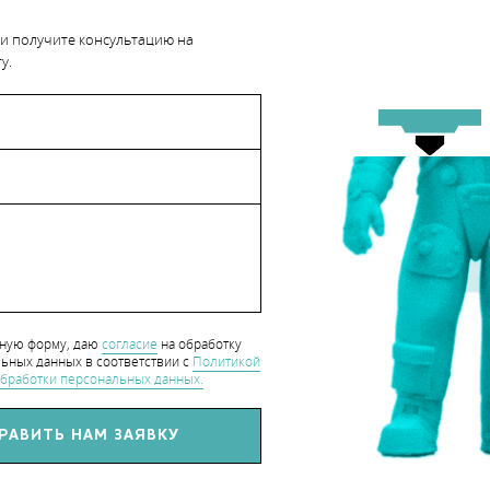
о директора и основателя компании Teknodizayn: "Данное издел
 и получите консультацию на
у.
опыта в области 3D-печати. Наша команда сосредоточилась на
зователей. От нарезки до загрузки материала, от снятия печатн
роцесс был разработан, модернизирован и упрощен. Это делает
ании с высокой повторяемостью".
hart_CaseStudy
нную форму, даю
согласие
на обработку
ьных данных в соответствии с
Политикой
бработки персональных данных.
СЯ СТАТЬЕЙ С ДРУЗЬЯМИ