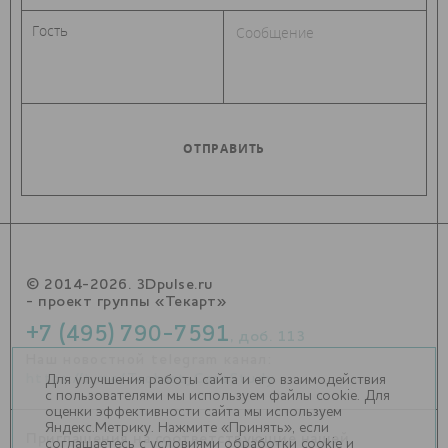
© 2014-2026. 3Dpulse.ru
- проект группы «Текарт»
+7 (495) 790-7591
, доб. 113
Наш новостной telegram канал:
https://t.me/Techart_CaseStudy
Для улучшения работы сайта и его взаимодействия
с пользователями мы используем файлы cookie. Для
оценки эффективности сайта мы используем
Яндекс.Метрику. Нажмите «Принять», если
Приглашения на соответствующие нашей
соглашаетесь с условиями обработки cookie и