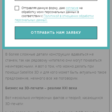
Отправляя данную форму, даю
согласие
на
обработку моих персональных данных в
соответствии с
Политикой в отношении обработки
персональных данных.
В более сложные детали конструкции вдаваться не
станем, так как рядовому читателю они могут показаться
неинтересными. А вот о том, что можно делать при
помощи Satellite 3D и для кого может быть актуально такое
предложение, немного все же поговорим.
Бизнес на 3D-печати – реалии XXI века
Вот несколько интересных фактов и теорий, касающихся
3D-печати: