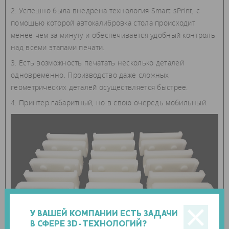
Успешно была внедрена технология Smart sPrint, с
помощью которой автокалибровка стола происходит
менее чем за минуту и обеспечивается удобный контроль
над всеми этапами печати.
Есть возможность печатать несколько деталей
одновременно. Производство даже сложных
геометрических деталей осуществляется быстрее.
Принтер габаритный, но в свою очередь мобильный.
У ВАШЕЙ КОМПАНИИ ЕСТЬ ЗАДАЧИ
В СФЕРЕ 3D-ТЕХНОЛОГИЙ?