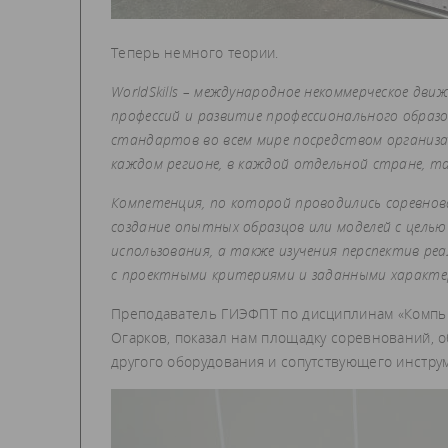
Теперь немного теории.
WorldSkills – международное некоммерческое дв
профессий и развитие профессионального образ
стандартов во всем мире посредством организац
каждом регионе, в каждой отдельной стране, так
Компетенция, по которой проводились соревно
создание опытных образцов или моделей с целью
использования, а также изучения перспектив р
с проектными критериями и заданными характе
Преподаватель ГИЭФПТ по дисциплинам «Компью
Огарков, показал нам площадку соревнований, 
другого оборудования и сопутствующего инстру