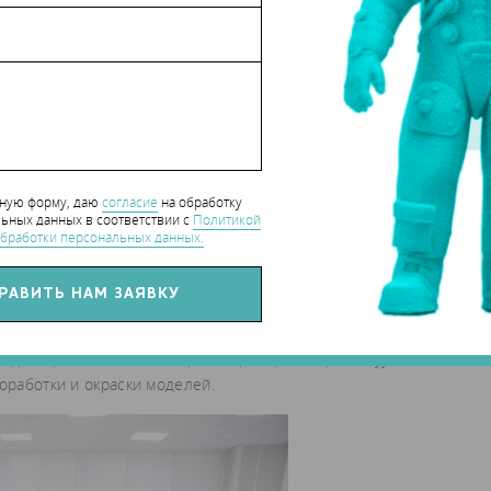
нную форму, даю
согласие
на обработку
ьных данных в соответствии с
Политикой
бработки персональных данных.
фрезерные станки, лазерный гравер, камеры вакуумной
оработки и окраски моделей.