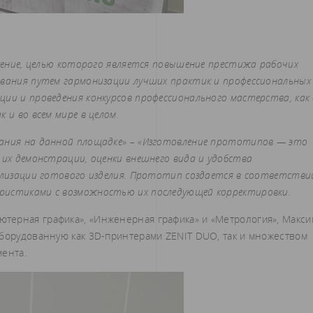
ижение, целью которого является повышение престижа рабочих
ования путем гармонизации лучших практик и профессиональных
ии и проведения конкурсов профессионального мастерства, как 
 и во всем мире в целом.
вания на данной площадке» – «Изготовление прототипов — это
 их демонстрации, оценки внешнего вида и удобства
еализации готового изделия. Прототип создается в соответстви
ристиками с возможностью их последующей корректировки.
терная графика», «Инженерная графика» и «Метрология», Макси
оборудованную как 3D-принтерами ZENIT DUO, так и множеством
мента.