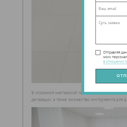
Отправляя да
моих персонал
в отношении о
В огромной мастерской представлены новейшие 
дегазации, а также множество инструмента для д