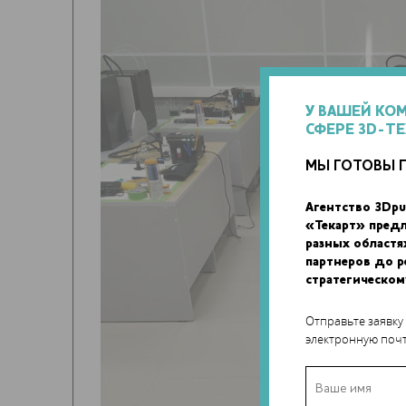
У ВАШЕЙ КО
СФЕРЕ 3D-Т
МЫ ГОТОВЫ 
Агентство 3Dpu
«Текарт» пред
разных областя
партнеров до 
стратегическом
Отправьте заявку
электронную почт