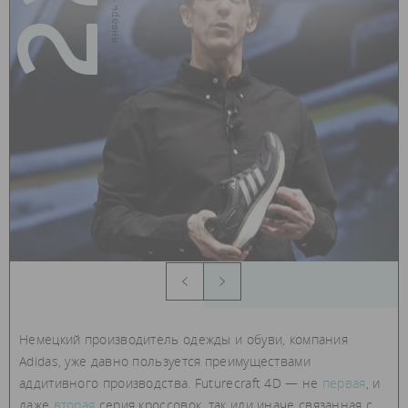
22
Немецкий производитель одежды и обуви, компания
Adidas, уже давно пользуется преимуществами
аддитивного производства. Futurecraft 4D — не
первая
, и
даже
вторая
серия кроссовок, так или иначе связанная с