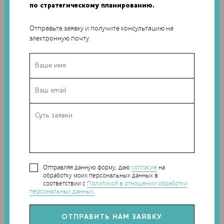
смолы с добавлением полиуретана и напечатана в виде
по стратегическому планированию.
решетчатой структуры — в подошве присутствует 20 000
распорок для распределения нагрузки. По заверениям
Отправьте заявку и получите консультацию на
Adidas, обувь Futurecraft 4D отличается невероятным
электронную почту.
комфортом и свободой передвижения.
Отправляя данную форму, даю
согласие
на
обработку моих персональных данных в
соответствии с
Политикой в отношении обработки
персональных данных.