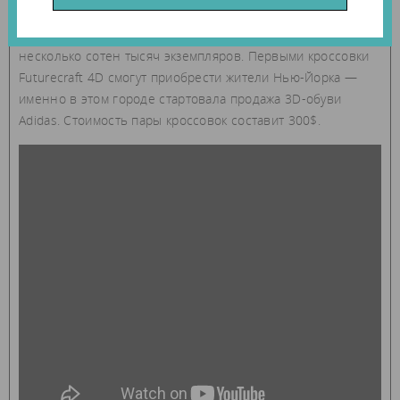
Тестовая партия обуви в количестве 500 пар уже
напечатана, всего же в 2018 году Adidas изготовит
несколько сотен тысяч экземпляров. Первыми кроссовки
Futurecraft 4D смогут приобрести жители Нью-Йорка —
именно в этом городе стартовала продажа 3D-обуви
Adidas. Стоимость пары кроссовок составит 300$.