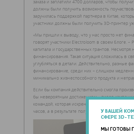
заказа и заплатили 4700 долларов, чтобы получи
должны были получить возможность поучаствоват
заручилась поддержкой партнера в Китае, кото
участники должны были получить 3D-принтер уже 
«Мы пришли к выводу, что у нас просто нет фи
говорят участники Electroloom в своем блоге. –
капитала и государственных грантов. Несмотря 
финансирования. Такая ситуация сложилась в св
углубляться в детали. Действительно, разные фа
финансирование, среди них – слишком медленны
минимально жизнеспособного продукта и непр
Если бы компания действительно смогла произв
бы невероятным достижением – видео кампании 
командой, которая искренне верит в свою идею
часов, а в результате получался продукт, качест
У ВАШЕЙ КО
СФЕРЕ 3D-Т
МЫ ГОТОВЫ 