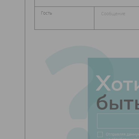
?
Хот
быть
Отправляя данну