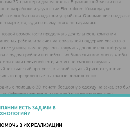
ть сам 3D-принтер и два манекена. В рамках этой заявки они
ь в разработке и улучшении Electroloom. Команда уже
рый занялся бы производством устройства. Оформившие предзака
в марте, но, судя по всему, этого не случилось.
нансовой возможности продолжать деятельность компании, –
 Ранее мы работали за счет материальной поддержки рискового
на все усилия, нам не удалось получить дополнительный раунд
язи с рядом проблем и ошибок – их было слишком много, чтобы
кторы стали причиной того, что мы не смогли получить
й технический прогресс, высокий научный риск, отсутствие
авильно определенные рыночные возможности».
одить с помощью 3D-печати бесшовную одежду на заказ, это бы
на Kickstarter записано маленькой и целеустремленной
. Однако на изготовление каждого предмета одежды уходило 8-1
во которого оставляло желать лучшего.
МПАНИИ ЕСТЬ ЗАДАЧИ В
ЕХНОЛОГИЙ?
ПОМОЧЬ В ИХ РЕАЛИЗАЦИИ