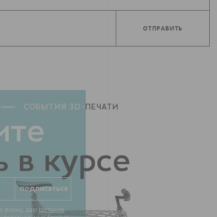
СОБЫТИЯ 3D-
ПЕЧАТИ
ите
 в курсе
ю форму, даю
согласие