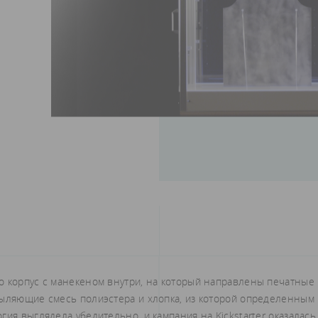
о корпус с манекеном внутри, на который направлены печатные
пыляющие смесь полиэстера и хлопка, из которой определенным
ия выглядела убедительно, и кампания на Kickstarter оказалась