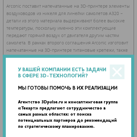
Arconic поставит напечатанные на 3D-принтере элементы
воздуховодов из никеля для линейки самолетов A320 –
детали из этого материала выдерживают более высокие
температуры, поскольку именно эти комплектующие
передают горячий воздух от двигателя другим частям
самолета. В рамках второго соглашения Arconic изготовит
напечатанные на 3D-принтере титановые крепежи, также
для платформы A320. Компания рассчитывает начать
поставки обоих типов деталей во втором квартале 2017
У ВАШЕЙ КОМПАНИИ ЕСТЬ ЗАДАЧИ
года.
В СФЕРЕ 3D-ТЕХНОЛОГИЙ?
МЫ ГОТОВЫ ПОМОЧЬ В ИХ РЕАЛИЗАЦИИ
Агентство 3Dpulse.ru и консалтинговая группа
«Текарт» предлагают сотрудничество в
самых разных областях: от поиска
потенциальных партнеров до рекомендаций
по стратегическому планированию.