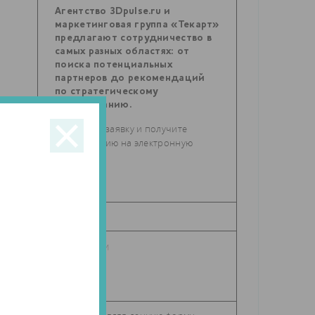
Агентство 3Dpulse.ru и
маркетинговая группа «Текарт»
предлагают сотрудничество в
самых разных областях: от
поиска потенциальных
партнеров до рекомендаций
по стратегическому
планированию.
Отправьте заявку и получите
консультацию на электронную
почту.