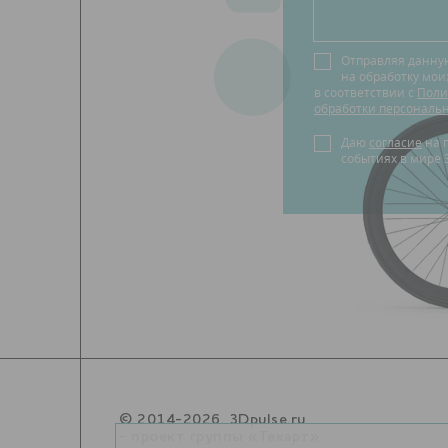
Отправляя данну
на обработку мо
в соответствии с
Поли
обработки персональ
Даю
согласие
на получение новостей о
событиях в мире 
© 2014-2026. 3Dpulse.ru
- проект группы «Текарт»