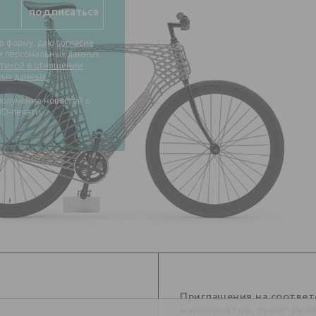
ю форму, даю
согласие
их персональных данных
тикой в отношении
ных данных.
3D-печати.
Приглашения на соотве
мероприятия, пресс-рел