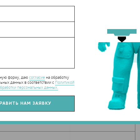
hart_CaseStudy
нную форму, даю
согласие
на обработку
СЯ СТАТЬЕЙ С ДРУЗЬЯМИ
ьных данных в соответствии с
Политикой
бработки персональных данных.
РИИ К СТАТЬЕ
(0)