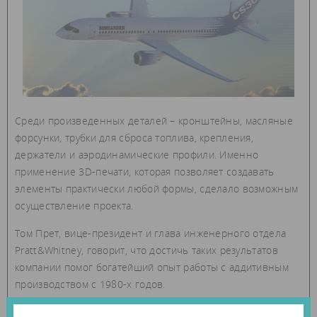
Среди произведенных деталей – кронштейны, масляные
форсунки, трубки для сброса топлива, крепления,
держатели и аэродинамические профили. Именно
применение 3D-печати, которая позволяет создавать
элементы практически любой формы, сделало возможным
осуществление проекта.
Том Прет, вице-президент и глава инженерного отдела
Pratt&Whitney, говорит, что достичь таких результатов
компании помог богатейший опыт работы с аддитивным
производством с 1980-х годов.
«Pratt&Whitney является вертикально интегрированной