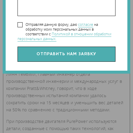
Отправляя данную форму, даю
согласие
на
обработку моих персональных данных в
соответствии с
Политикой в отношении обработки
персональных данных.
Линн Гембилл, главный инженер отдела
производственной инженерии и международных услуг в
компании Pratt&Whitney, говорит, что в ходе
производственных испытаний компании удалось
сократить сроки на 15 месяцев и уменьшить вес деталей
на 50% по сравнению с традиционными методами.
При производстве двигателя PurePower используются
детали, созданные с помощью таких технологий, как