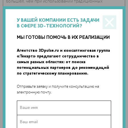
большей, чем при использовании традиционных
фильтров.
У ВАШЕЙ КОМПАНИИ ЕСТЬ ЗАДАЧИ
В СФЕРЕ 3D-ТЕХНОЛОГИЙ?
МЫ ГОТОВЫ ПОМОЧЬ В ИХ РЕАЛИЗАЦИИ
Агентство 3Dpulse.ru и консалтинговая группа
«Текарт» предлагают сотрудничество в
самых разных областях: от поиска
потенциальных партнеров до рекомендаций
по стратегическому планированию.
Кроме того, новая мембрана обладает
Отправьте заявку и получите консультацию на
антибактериальными свойствами и механизмом
электронную почту.
предотвращения обрастания морскими организмами. В
отличие от большинства мембран для фильтрации воды,
разработка NanoSun изготовлена из диоксида титана.
Благодаря этому мембрана может прослужить гораздо
дольше и способна выдерживать экстремально низкие и