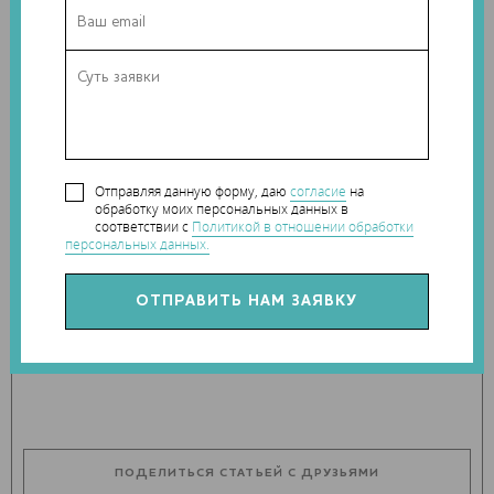
бы невозможны. Дочернее предприятие Lockheed Martin
Company авиапроизводитель Sikorsky успешно применяет
технологии ExOne для изготовления композитных деталей
из углерода и стекловолокна. Инновационный метод
также используют в компании Royal Engineered Composites
для производства дверей и обтекателей летательных
аппаратов.
Отправляя данную форму, даю
согласие
на
обработку моих персональных данных в
соответствии с
Политикой в отношении обработки
персональных данных.
Теги:
ExOne
,
Композит
Наши новости в telegram канале:
t.me/Techart_CaseStudy
ПОДЕЛИТЬСЯ СТАТЬЕЙ С ДРУЗЬЯМИ