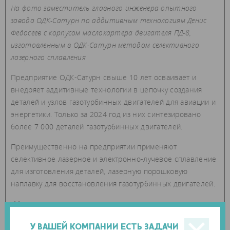
На фото заместитель главного инженера опытного
завода ОДК-Сатурн по аддитивным технологиям Денис
Федосеев с корпусом маслокартера двигателя ПД-8,
изготовленным в ОДК-Сатурн методом селективного
лазерного сплавления
Предприятие ОДК-Сатурн свыше 10 лет осваивает и
внедряет аддитивные технологии в цепочку создания
деталей и узлов газотурбинных двигателей для авиации и
энергетики. Только за 2024 год из них синтезировано
более 7 000 деталей газотурбинных двигателей.
Преимущественно на предприятии применяют
селективное лазерное и электронно-лучевое сплавление
для изготовления деталей, лазерную порошковую
наплавку для восстановления газотурбинных двигателей.
«Мы подошли к очень важному этапу развития аддитивных
технологий в авиадвигателестроительной отрасли в
У ВАШЕЙ КОМПАНИИ ЕСТЬ ЗАДАЧИ
России – внедрению синтезируемых деталей в типовую