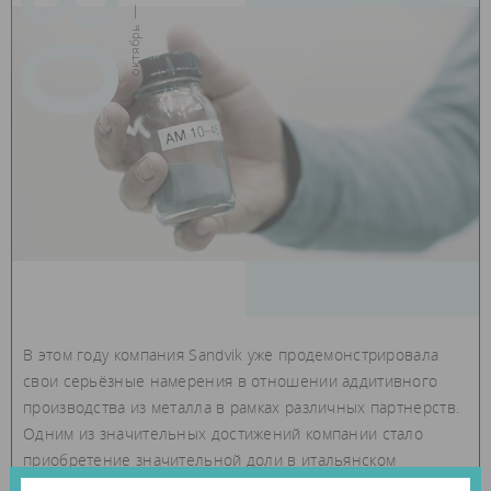
08
октябрь — 2019
В этом году компания Sandvik уже продемонстрировала
свои серьёзные намерения в отношении аддитивного
производства из металла в рамках различных партнерств.
Одним из значительных достижений компании стало
приобретение значительной доли в итальянском
поставщике услуг металлической 3D-печати Beam IT. Также