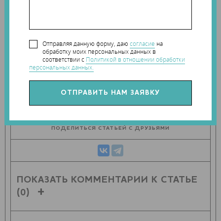
Теги:
металлический порошок
,
порошок для 3D-
печати
,
Sandvik
Отправляя данную форму, даю
согласие
на
Наши новости в telegram канале:
обработку моих персональных данных в
t.me/Techart_CaseStudy
соответствии с
Политикой в отношении обработки
персональных данных.
ПОДЕЛИТЬСЯ СТАТЬЕЙ С ДРУЗЬЯМИ
ПОКАЗАТЬ КОММЕНТАРИИ К СТАТЬЕ
(0)