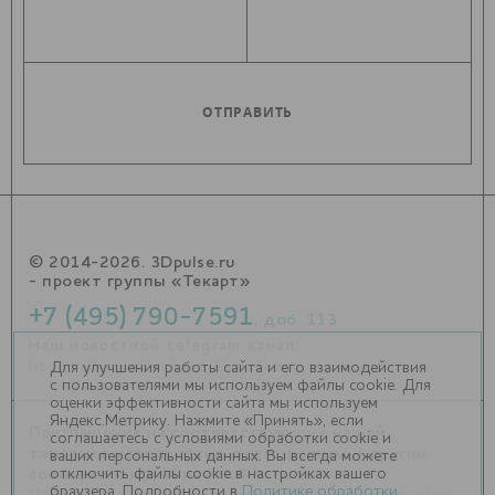
© 2014-2026. 3Dpulse.ru
- проект группы «Текарт»
+7 (495) 790-7591
, доб. 113
Наш новостной telegram канал:
https://t.me/Techart_CaseStudy
Для улучшения работы сайта и его взаимодействия
с пользователями мы используем файлы cookie. Для
оценки эффективности сайта мы используем
Яндекс.Метрику. Нажмите «Принять», если
Приглашения на соответствующие нашей
соглашаетесь с условиями обработки cookie и
тематике мероприятия, пресс-релизы и другие
ваших персональных данных. Вы всегда можете
отключить файлы cookie в настройках вашего
сообщения ждем на
info@3dpulse.ru
.
браузера. Подробности в
Политике обработки