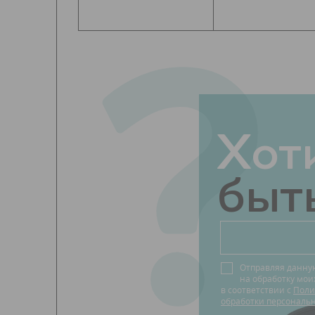
?
Хот
быть
Отправляя данну
на обработку мо
в соответствии с
Поли
обработки персональ