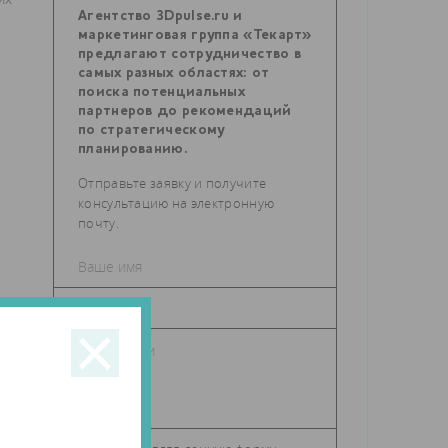
Агентство 3Dpulse.ru и
маркетинговая группа «Текарт»
предлагают сотрудничество в
самых разных областях: от
поиска потенциальных
партнеров до рекомендаций
по стратегическому
планированию.
Отправьте заявку и получите
консультацию на электронную
почту.