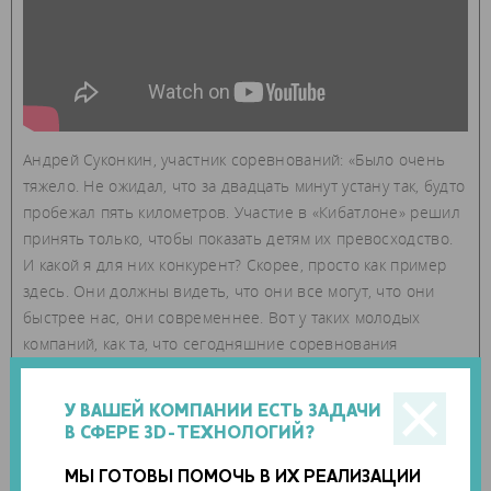
Андрей Суконкин, участник соревнований: «Было очень
тяжело. Не ожидал, что за двадцать минут устану так, будто
пробежал пять километров. Участие в «Кибатлоне» решил
принять только, чтобы показать детям их превосходство.
И какой я для них конкурент? Скорее, просто как пример
здесь. Они должны видеть, что они все могут, что они
быстрее нас, они современнее. Вот у таких молодых
компаний, как та, что сегодняшние соревнования
организовывала, гораздо быстрее и проще получить
протез, чем у государства. У государственных компаний
У ВАШЕЙ КОМПАНИИ ЕСТЬ ЗАДАЧИ
срок изготовления в лучшем случае семь-восемь месяцев.
В СФЕРЕ 3D-ТЕХНОЛОГИЙ?
Да и подход у таких компаний совсем другой. Если
делаешь протез через завод, то никто ничего нормально
МЫ ГОТОВЫ ПОМОЧЬ В ИХ РЕАЛИЗАЦИИ