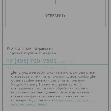
© 2014-2026. 3Dpulse.ru
- проект группы «Текарт»
+7 (495) 790-7591
, доб. 113
Наш новостной telegram канал:
https://t.me/Techart_CaseStudy
Для улучшения работы сайта и его взаимодействия
с пользователями мы используем файлы cookie. Для
оценки эффективности сайта мы используем
Яндекс.Метрику. Нажмите «Принять», если
Приглашения на соответствующие нашей
соглашаетесь с условиями обработки cookie и
тематике мероприятия, пресс-релизы и другие
ваших персональных данных. Вы всегда можете
отключить файлы cookie в настройках вашего
сообщения ждем на
info@3dpulse.ru
.
браузера. Подробности в
Политике обработки
Политика в отношении обработки персональных
персональных данных
данных