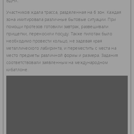
ВДНХ.
Участников ждала трасса, разделенная на 6 зон. Каждая
зона имитировала различные бытовые ситуации. При
помощи протезов готовили завтрак, развешивали
прищепки, переносили посуду. Также пилотам было
необходимо провести кольцо, не задевая края
металлического лабиринта, и переместить с места на
место предметы различной формы и размера. Задания
соответствовали заявленным на международном
кибатлоне.