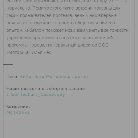
России. Они доказывают, что отличаться от других — это
нормально. Помимо этого такие встречи полезны для
самих пользователей протезов, ведь у них впервые
появилась возможность живого общения и обмена
опытом. Кибатлон поможет новичкам узнать все тонкости
управления протезами от опытных пользователей», -
прокомментировал генеральный директор ООО
«Моторика» Илья Чех.
Теги:
Кибатлон
,
Моторика
,
протез
Наши новости в telegram канале:
t.me/Techart_CaseStudy
Компании:
Моторика