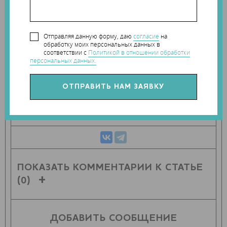
Теги:
протез
,
протезирование
Наши новости в telegram канале:
Отправляя данную форму, даю
согласие
на
t.me/Techart_CaseStudy
обработку моих персональных данных в
соответствии с
Политикой в отношении обработки
персональных данных.
ПОДЕЛИТЬСЯ СТАТЬЕЙ С ДРУЗЬЯМИ
ПОКАЗАТЬ КОММЕНТАРИИ К СТАТЬЕ
(0)
ДОБАВИТЬ СООБЩЕНИЕ