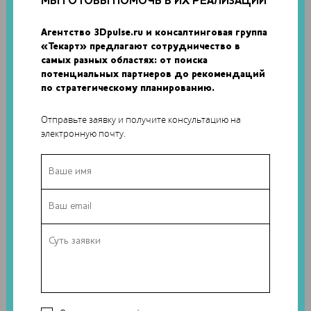
МЫ ГОТОВЫ ПОМОЧЬ В ИХ РЕАЛИЗАЦИИ
Агентство 3Dpulse.ru и консалтинговая группа
«Текарт» предлагают сотрудничество в
самых разных областях: от поиска
потенциальных партнеров до рекомендаций
по стратегическому планированию.
Отправьте заявку и получите консультацию на
электронную почту.
Как это сделано:
Процесс начинается со снятия мерок и выяснения
пожеланий будущего хозяина протеза. Протезы
изготовлялись специально для каждой модели,
подчеркивая их индивидуальность, отображая интересы и
даже музыкальные вкусы.