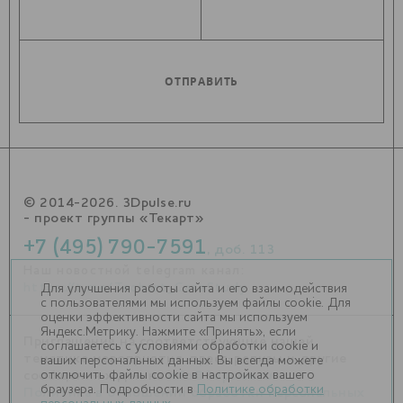
© 2014-2026. 3Dpulse.ru
- проект группы «Текарт»
+7 (495) 790-7591
, доб. 113
Наш новостной telegram канал:
https://t.me/Techart_CaseStudy
Для улучшения работы сайта и его взаимодействия
с пользователями мы используем файлы cookie. Для
оценки эффективности сайта мы используем
Яндекс.Метрику. Нажмите «Принять», если
Приглашения на соответствующие нашей
соглашаетесь с условиями обработки cookie и
тематике мероприятия, пресс-релизы и другие
ваших персональных данных. Вы всегда можете
отключить файлы cookie в настройках вашего
сообщения ждем на
info@3dpulse.ru
.
браузера. Подробности в
Политике обработки
Политика в отношении обработки персональных