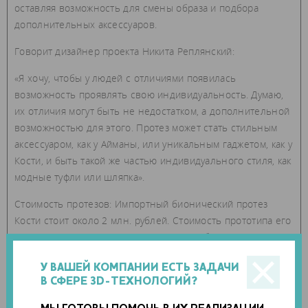
оставляя возможность для смены образа и подбора
дополнительных аксессуаров.
Говорит дизайнер проекта Никита Реплянский:
«Я хочу, чтобы у людей с отличиями появилась
возможность проявлять свою индивидуальность. Думаю,
их отличия могут быть не недостатком, а дополнительной
возможностью для этого. Протез может стать стильным
аксессуаром, как у Айманы, или уникальным гаджетом, как у
Кости, и быть такой же частью индивидуального стиля, как
модные туфли или шляпка».
Стоимость протезов: Импортный бионический протез
Кости стоит около 2 млн. рублей. Стоимость прототипа его
протеза от
«Моторики»
- от 150 тысяч рублей. Стоимость
протеза Айманы – около 100 000 рублей (без крыльев).
У ВАШЕЙ КОМПАНИИ ЕСТЬ ЗАДАЧИ
Базовые модели протезов «Моторики» бесплатны по
В СФЕРЕ 3D-ТЕХНОЛОГИЙ?
госпрограмме.