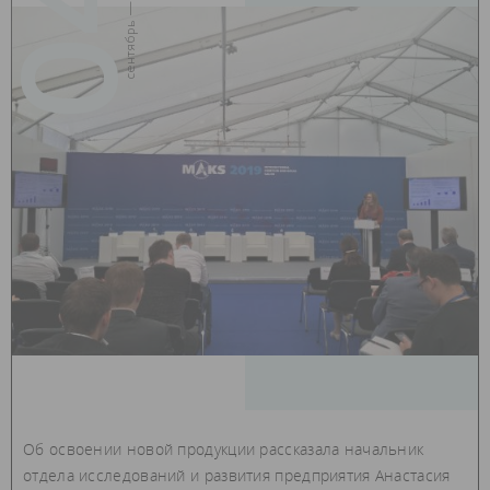
04
сентябрь — 2019
Об освоении новой продукции рассказала начальник
отдела исследований и развития предприятия Анастасия