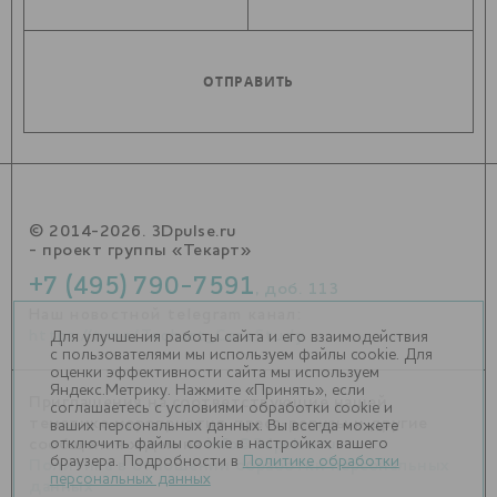
© 2014-2026. 3Dpulse.ru
- проект группы «Текарт»
+7 (495) 790-7591
, доб. 113
Наш новостной telegram канал:
https://t.me/Techart_CaseStudy
Для улучшения работы сайта и его взаимодействия
с пользователями мы используем файлы cookie. Для
оценки эффективности сайта мы используем
Яндекс.Метрику. Нажмите «Принять», если
Приглашения на соответствующие нашей
соглашаетесь с условиями обработки cookie и
тематике мероприятия, пресс-релизы и другие
ваших персональных данных. Вы всегда можете
отключить файлы cookie в настройках вашего
сообщения ждем на
info@3dpulse.ru
.
браузера. Подробности в
Политике обработки
Политика в отношении обработки персональных
персональных данных
данных