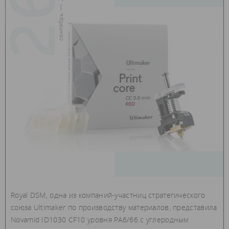
26
сентябрь — 2018
Royal DSM, одна из компаний-участниц стратегического
союза Ultimaker по производству материалов, представила
Novamid ID1030 CF10 уровня PA6/66 с углеродным