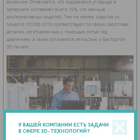
волокном. Отмечается, что содержание углерода в
материале составляет всего 10%, что меньше
альтернативных моделей. Тем не менее, изделия из
Novamid ID1030 CF10 соответствуют по своим свойствам
деталям, изготовленным с помощью литья под
давлением, а также отличаются легкостью и быстротой
3D-печати.
У ВАШЕЙ КОМПАНИИ ЕСТЬ ЗАДАЧИ
В СФЕРЕ 3D-ТЕХНОЛОГИЙ?