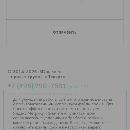
© 2014-2026. 3Dpulse.ru
- проект группы «Текарт»
+7 (495) 790-7591
, доб. 113
Наш новостной telegram канал:
https://t.me/Techart_CaseStudy
Для улучшения работы сайта и его взаимодействия
с пользователями мы используем файлы cookie. Для
оценки эффективности сайта мы используем
Яндекс.Метрику. Нажмите «Принять», если
Приглашения на соответствующие нашей
соглашаетесь с условиями обработки cookie и
тематике мероприятия, пресс-релизы и другие
ваших персональных данных. Вы всегда можете
отключить файлы cookie в настройках вашего
сообщения ждем на
info@3dpulse.ru
.