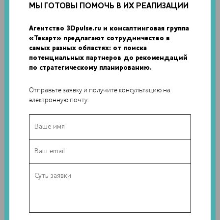
МЫ ГОТОВЫ ПОМОЧЬ В ИХ РЕАЛИЗАЦИИ
Другой партнер Ultimaker, Owens Corning, представляет
материал для 3D-печати функциональных прототипов и
Агентство 3Dpulse.ru и консалтинговая группа
«Текарт» предлагают сотрудничество в
промышленных деталей XSTRAND. Новинка отличается
самых разных областях: от поиска
впечатляющими механическими и термальными
потенциальных партнеров до рекомендаций
свойствами за счет усиления стекловолокном. Речь идет о
по стратегическому планированию.
прочном и долговечном материале, с которым можно
работать при высокой температуре. Производители
Отправьте заявку и получите консультацию на
подчеркивают, что XSTRAND обеспечивает более быстрое,
электронную почту.
точное и доступное создание прототипов, инструментов и
готовых деталей.