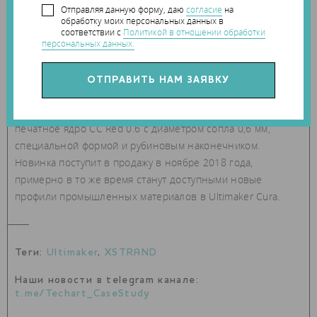
Отправляя данную форму, даю
согласие
на
обработку моих персональных данных в
соответствии с
Политикой в отношении обработки
персональных данных.
В свою очередь, для облегчения работы с композитными
материалами инженеры из Ultimaker разработали новое
печатное ядро CC Red 0.6 с диаметром сопла 0,6 мм,
специальной формой и рубиновым наконечником.
Новинка поступит в продажу в ноябре 2018 года,
примерно в то же время станут доступными новые
профили промышленных материалов в Ultimaker Cura.
Теги:
Ultimaker
,
XSTRAND
Наши новости в telegram канале:
t.me/Techart_CaseStudy