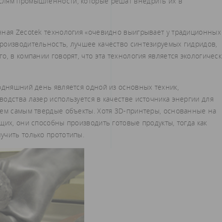
слям промышленности, которые решат внедрить их в
нная Zecotek технология «очевидно выигрывает у традиционных
роизводительность, лучшее качество синтезируемых гидридов,
о, в компании говорят, что эта технология является экологичес
годняшний день является одной из основных техник,
одства лазер используется в качестве источника энергии для
тем самым твердые объекты. Хотя 3D-принтеры, основанные на
щих, они способны производить готовые продукты, тогда как
учить только прототипы.