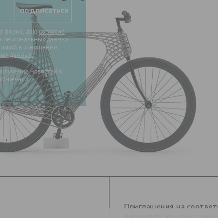
ю форму, даю
согласие
их персональных данных
тикой в отношении
ных данных.
3D-печати.
Приглашения на соотве
мероприятия, пресс-рел