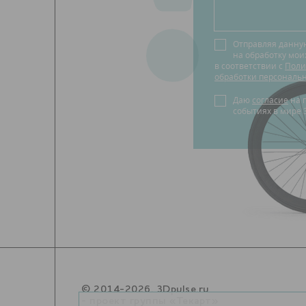
Отправляя данну
на обработку мо
в соответствии с
Поли
обработки персональ
Даю
согласие
на получение новостей о
событиях в мире 
© 2014-2026. 3Dpulse.ru
- проект группы «Текарт»