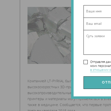
Отправляя да
моих персонал
в отношении о
Компанией LT-PYRKAL было собрано и протестир
высокоскоростных 3D-принтеров. В новых модел
высокопроизводительные металлические сплавы,
принтеры и материалы могут применяться в эле
также в медицине. Сообщается, что первые про
третьем квартале 2015 года.