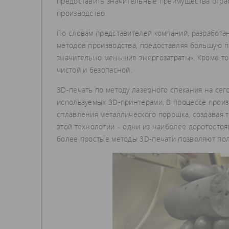
предоставить значительные преимущества отра
производство.
По словам представителей компаний, разработа
методов производства, предоставляя большую п
значительно меньшие энергозатраты». Кроме тог
чистой и безопасной.
3D-печать по методу лазерного спекания на се
используемых 3D-принтерами. В процессе произв
сплавления металлического порошка, создавая 
этой технологии – одни из наиболее дорогостоя
более простые методы 3D-печати позволяют пол