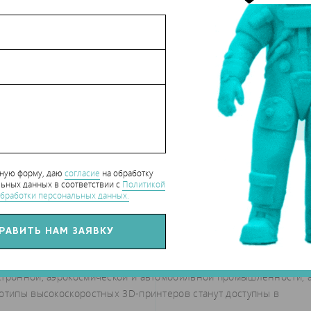
нную форму, даю
согласие
на обработку
ьных данных в соответствии с
Политикой
бработки персональных данных.
овано для Zecotek первое устройство из линейки компактных
ях в качестве материала используются именно такие
 как описано выше. В обеих компаниях говорят, что новые
ктронной, аэрокосмической и автомобильной промышленности, 
тотипы высокоскоростных 3D-принтеров станут доступны в