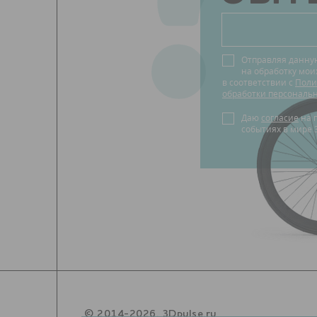
?
Отправляя данну
на обработку мо
в соответствии с
Поли
обработки персональ
Даю
согласие
на получение новостей о
событиях в мире 
© 2014-2026. 3Dpulse.ru