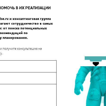
тельством этому стала и недавняя кампания по продвижению
имана.
ПОМОЧЬ В ИХ РЕАЛИЗАЦИИ
выглядит достаточно впечатляюще. Согласно сайту Oculus, речь
lse.ru и консалтинговая группа
ность, позволяющем создавать скульптуры, модели, картины и
лагают сотрудничество в самых
лению как новички, так и продвинутые дизайнеры смогут
х: от поиска потенциальных
рекомендаций по
бом.
у планированию.
 и получите консультацию на
у.