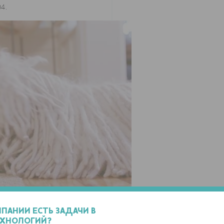
4.
я него сделали напечатанную на 3D-принтере уменьшенную копи
МПАНИИ ЕСТЬ ЗАДАЧИ В
охоже, в последнее время создатель Facebook всерьез
ЕХНОЛОГИЙ?