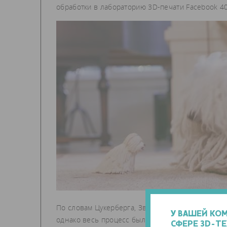
обработки в лабораторию 3D-печати Facebook 40
По словам Цукерберга, Зверь не понял, что дл
У ВАШЕЙ КО
однако весь процесс был очень увлекателен. П
СФЕРЕ 3D-Т