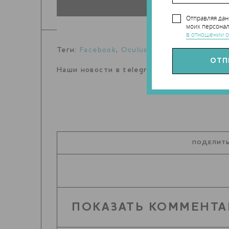
Отправляя да
моих персонал
в отношении о
Теги:
Facebook
,
Oculus
,
3D-печать
,
3D мин
Наши новости в telegram канале:
t.me/Tec
ПОДЕЛИТЬ
ПОКАЗАТЬ КОММЕНТА