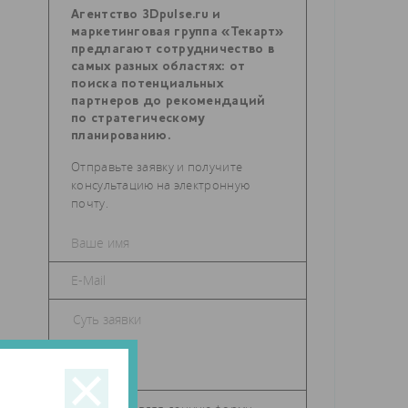
Агентство 3Dpulse.ru и
маркетинговая группа «Текарт»
предлагают сотрудничество в
самых разных областях: от
поиска потенциальных
партнеров до рекомендаций
по стратегическому
планированию.
Отправьте заявку и получите
консультацию на электронную
почту.
ю,