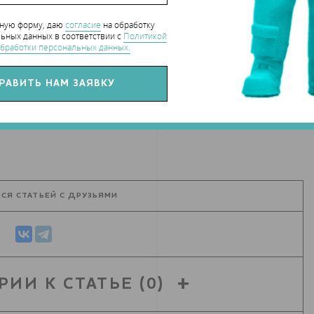
нную форму, даю
согласие
на обработку
ьных данных в соответствии с
Политикой
бработки персональных данных.
и копия
hart_CaseStudy
СЯ СТАТЬЕЙ С ДРУЗЬЯМИ
РИИ К СТАТЬЕ
(0)