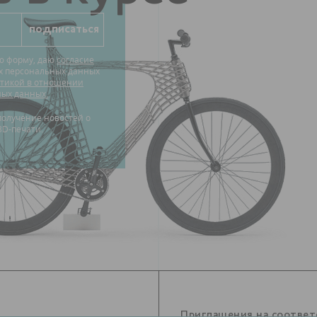
ю форму, даю
согласие
их персональных данных
тикой в отношении
ных данных.
3D-печати.
Приглашения на соотве