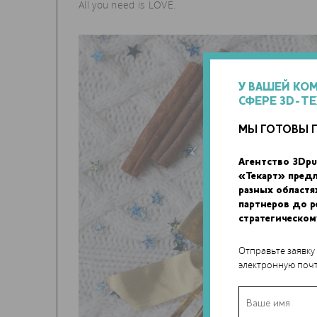
All you need is LOVE.
У ВАШЕЙ КО
СФЕРЕ 3D-Т
МЫ ГОТОВЫ 
Агентство 3Dpu
«Текарт» пред
разных областя
партнеров до 
стратегическом
Отправьте заявку
электронную почт