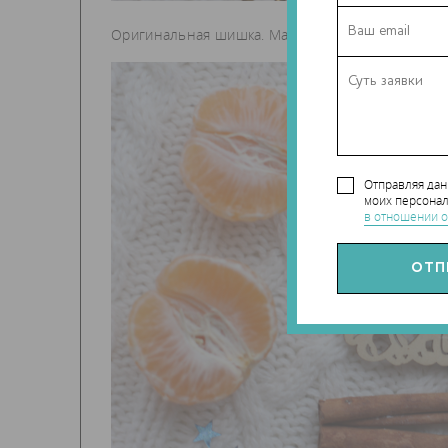
Оригинальная шишка. Мандарины и корица в ком
Отправляя да
моих персонал
в отношении о