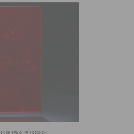
ок за елью или сосной.