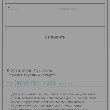
© 2014-2026. 3Dpulse.ru
- проект группы «Текарт»
+7 (495) 790-7591
, доб. 113
Наш новостной telegram канал:
https://t.me/Techart_CaseStudy
Для улучшения работы сайта и его взаимодействия
с пользователями мы используем файлы cookie. Для
оценки эффективности сайта мы используем
Яндекс.Метрику. Нажмите «Принять», если
Приглашения на соответствующие нашей