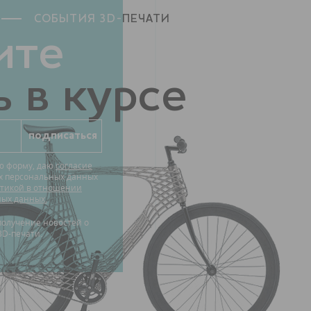
СОБЫТИЯ 3D-
ПЕЧАТИ
ите
 в курсе
ю форму, даю
согласие
их персональных данных
тикой в отношении
ных данных.
3D-печати.