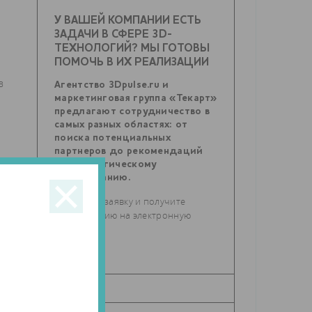
У ВАШЕЙ КОМПАНИИ ЕСТЬ
ЗАДАЧИ В СФЕРЕ 3D-
ТЕХНОЛОГИЙ? МЫ ГОТОВЫ
ПОМОЧЬ В ИХ РЕАЛИЗАЦИИ
в
Агентство 3Dpulse.ru и
маркетинговая группа «Текарт»
предлагают сотрудничество в
самых разных областях: от
поиска потенциальных
партнеров до рекомендаций
по стратегическому
планированию.
Отправьте заявку и получите
консультацию на электронную
e
почту.
,