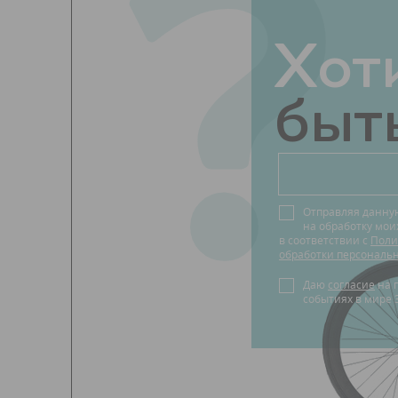
?
Хот
быть
Отправляя данну
на обработку мо
в соответствии с
Поли
обработки персональ
Даю
согласие
на получение новостей о
событиях в мире 