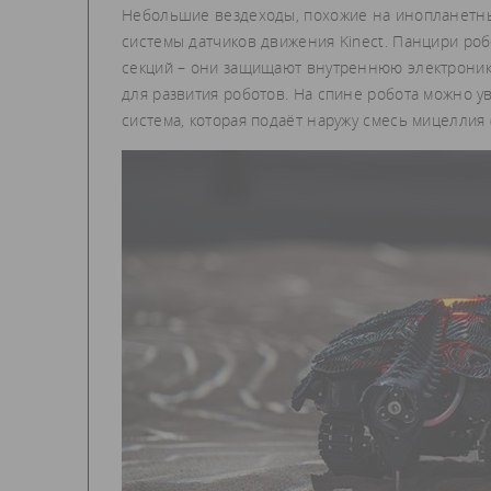
Небольшие вездеходы, похожие на инопланетных
системы датчиков движения Kinect. Панцири ро
секций – они защищают внутреннюю электронику,
для развития роботов. На спине робота можно у
система, которая подаёт наружу смесь мицеллия 