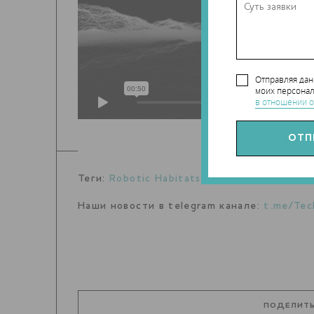
Отправляя да
моих персонал
в отношении о
Теги:
Robotic Habitats
,
Noumena
Наши новости в telegram канале:
t.me/Tec
ПОДЕЛИТЬ