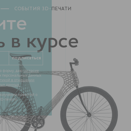
СОБЫТИЯ 3D-
ПЕЧАТИ
ите
 в курсе
ю форму, даю
согласие
их персональных данных
тикой в отношении
ных данных.
3D-печати.