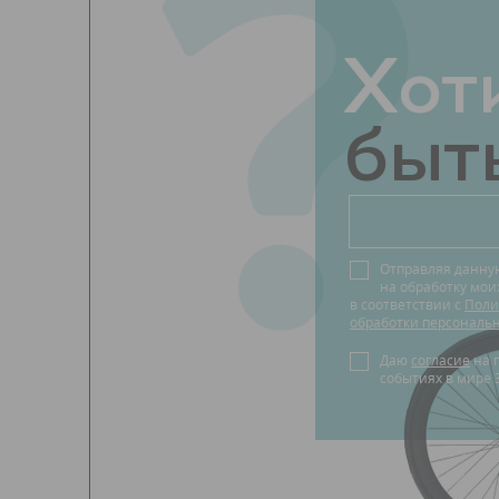
?
Хот
быть
Отправляя данну
на обработку мо
в соответствии с
Поли
обработки персональ
Даю
согласие
на получение новостей о
событиях в мире 