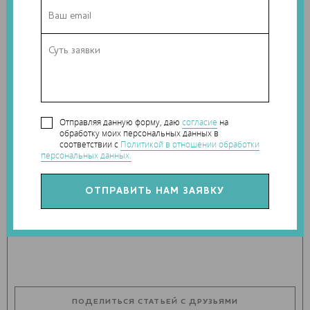
ремонте и реконструкции стрелок и переездов – именно
эти чрезвычайно важные элементы железнодорожных
путей больше всего подвергаются износу. В рамках
проекта будут применены самые новейшие технологии, от
метрологии для осмотра текущего состояния железной
дороги и до адаптивного и автоматизированного
удаления материалов и замены участков старого пути.
Отправляя данную форму, даю
согласие
на
обработку моих персональных данных в
соответствии с
Политикой в отношении обработки
персональных данных.
Теги:
робот для 3D-печати
,
робот
,
ABB Robotics
Наши новости в telegram канале:
t.me/Techart_CaseStudy
ПОДЕЛИТЬСЯ СТАТЬЕЙ С ДРУЗЬЯМИ