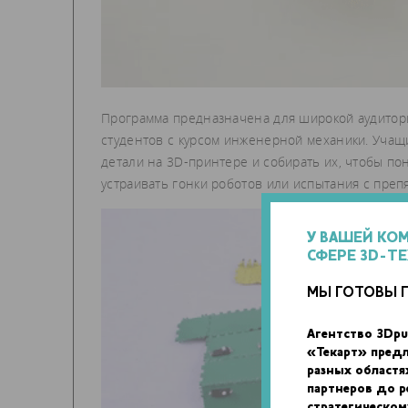
Программа предназначена для широкой аудитори
студентов с курсом инженерной механики. Учащ
детали на 3D-принтере и собирать их, чтобы по
устраивать гонки роботов или испытания с преп
У ВАШЕЙ КО
СФЕРЕ 3D-Т
МЫ ГОТОВЫ 
Агентство 3Dpu
«Текарт» пред
разных областя
партнеров до 
стратегическом