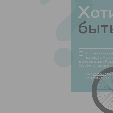
?
Хот
быть
Отправляя данну
на обработку мо
в соответствии с
Поли
обработки персональ
Даю
согласие
на получение новостей о
событиях в мире 