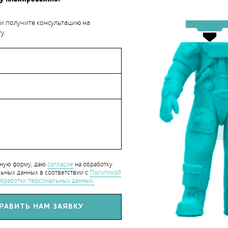
 и получите консультацию на
у.
асть исследовательской работы, но цель авторов – приспособить
х роботов. Ученые отмечают, что упрощение дизайна сложных
ых пользователей – это чрезвычайно интересная задача.
 обучению вычислительному и творческому мышлению. С
ться создавать роботов, но и воплотить смелые идеи об их
нную форму, даю
согласие
на обработку
ьных данных в соответствии с
Политикой
бработки персональных данных.