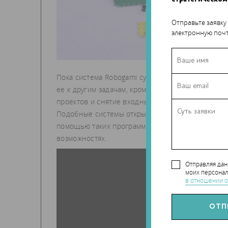
Отправьте заявку
электронную почт
Пока система Robogami существует только как ч
ее к другим задачам, кроме создания подвижны
проектов и снятие входных барьеров для обычн
Подобные системы открывают новые подходы к
помощью таких программ можно не только научи
возможностях.
Отправляя да
моих персонал
в отношении о