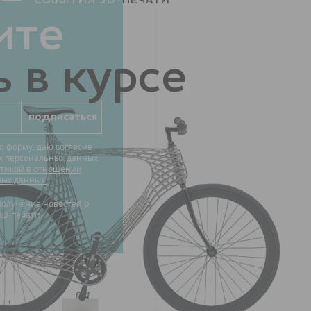
СОБЫТИЯ 3D-
ПЕЧАТИ
ите
 в курсе
ю форму, даю
согласие
их персональных данных
тикой в отношении
ных данных.
3D-печати.