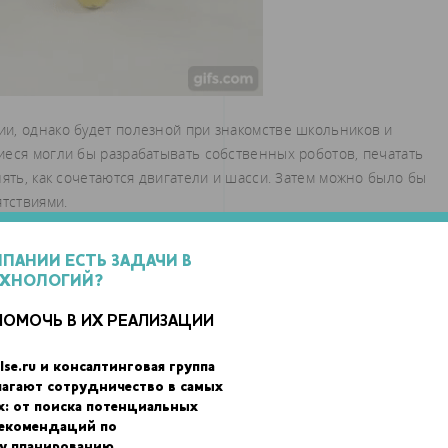
и, однако будет полезной при знакомстве школьников и
иеся могли бы разрабатывать собственных роботов, печатать
нять, как сочетаются двигатели и шасси. Затем можно было бы
ятствиями.
МПАНИИ ЕСТЬ ЗАДАЧИ В
ЕХНОЛОГИЙ?
ПОМОЧЬ В ИХ РЕАЛИЗАЦИИ
lse.ru и консалтинговая группа
лагают сотрудничество в самых
х: от поиска потенциальных
рекомендаций по
у планированию.