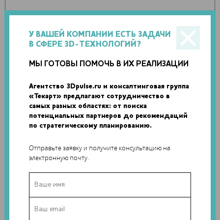
Исследователи считают, что органические
телескопические конструкции также можно воплотить в
У ВАШЕЙ КОМПАНИИ ЕСТЬ ЗАДАЧИ
жизнь с помощью более качественного оборудования для
В СФЕРЕ 3D-ТЕХНОЛОГИЙ?
3D-печати. Они отмечают, что с учетом относительно
более тонких стенок моделей для них может
МЫ ГОТОВЫ ПОМОЧЬ В ИХ РЕАЛИЗАЦИИ
понадобиться более продвинутая технология 3D-печати,
чем FDM.
Агентство 3Dpulse.ru и консалтинговая группа
«Текарт» предлагают сотрудничество в
самых разных областях: от поиска
потенциальных партнеров до рекомендаций
по стратегическому планированию.
Отправьте заявку и получите консультацию на
электронную почту.