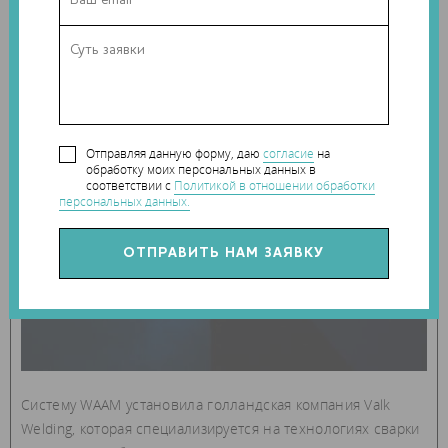
первые конструкции. Разработчики говорят, что одна из
самых интересных функций WAAM – это возможность
работать над несколькими предметами одновременно
благодаря уникальной программе, посылающей
параллельные инструкции.
Отправляя данную форму, даю
согласие
на
обработку моих персональных данных в
соответствии с
Политикой в отношении обработки
персональных данных.
Систему WAAM установила голландская компания Valk
Welding, которая специализируется на технологиях сварки