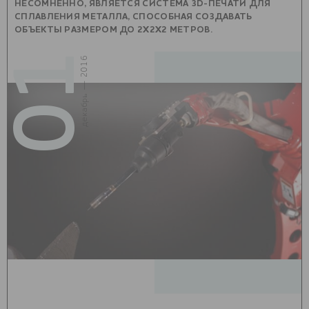
НЕСОМНЕННО, ЯВЛЯЕТСЯ СИСТЕМА 3D-ПЕЧАТИ ДЛЯ
СПЛАВЛЕНИЯ МЕТАЛЛА, СПОСОБНАЯ СОЗДАВАТЬ
ОБЪЕКТЫ РАЗМЕРОМ ДО 2Х2Х2 МЕТРОВ.
01
декабрь — 2016