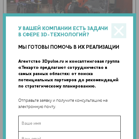
У ВАШЕЙ КОМПАНИИ ЕСТЬ ЗАДАЧИ
В СФЕРЕ 3D-ТЕХНОЛОГИЙ?
В отличие от других систем для 3D-печати металлов,
МЫ ГОТОВЫ ПОМОЧЬ В ИХ РЕАЛИЗАЦИИ
работающих с металлическими порошками, WAAM
использует в качестве материала стальную проволоку,
Агентство 3Dpulse.ru и консалтинговая группа
«Текарт» предлагают сотрудничество в
которая нагревается электричеством и защищается газом
самых разных областях: от поиска
от внешнего загрязнения. Такая технология позволяет
потенциальных партнеров до рекомендаций
сделать производство проще, быстрее и дешевле,
по стратегическому планированию.
поскольку сталь частично уже принимает необходимую
форму в процессе 3D-печати.
Отправьте заявку и получите консультацию на
электронную почту.
В рамках последних приготовлений к запуску WAAM
устройство защитят экранами от солнца и снабдят
системой выхлопа. В RAMLAB также ожидают доставку 250
кг стальной проволоки, из которой 3D-принтер изготовит