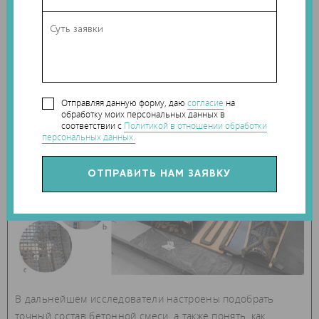
осаждается на сетку, которая выполняет роль арматуры
или опалубки.
Технология SCRIM дает большие возможности для
дальнейшей работы над конструкцией, в том числе
добавления декоративных элементов, а также большую
Отправляя данную форму, даю
согласие
на
свободу в разработке дизайна.
обработку моих персональных данных в
соответствии с
Политикой в отношении обработки
персональных данных.
В дальнейшем исследователи настроены подобрать
точный состав бетонной смеси, а также понять, как