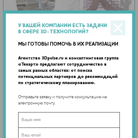
У ВАШЕЙ КОМПАНИИ ЕСТЬ ЗАДАЧИ
В СФЕРЕ 3D-ТЕХНОЛОГИЙ?
МЫ ГОТОВЫ ПОМОЧЬ В ИХ РЕАЛИЗАЦИИ
Агентство 3Dpulse.ru и консалтинговая группа
«Текарт» предлагают сотрудничество в
самых разных областях: от поиска
потенциальных партнеров до рекомендаций
по стратегическому планированию.
Текущий метод печати из бетона предусматривает его
Отправьте заявку и получите консультацию на
нанесение вдоль вертикальной оси, что приводит к
электронную почту.
ограничениям при строительстве и введении арматуры. В
концепции SCRIM используется сетка из полимера,
армированного углеволокном, (CFRP). Сетки формируют
необходимую геометрию объекта, который может иметь и
вертикальные области. Затем бетон выборочно